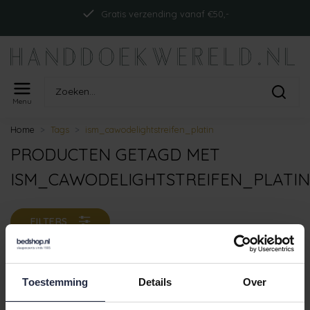
Gratis verzending vanaf €50,-
Menu
Home
Tags
ism_cawodelightstreifen_platin
PRODUCTEN GETAGD MET
ISM_CAWODELIGHTSTREIFEN_PLATIN
FILTERS
Toestemming
Details
Over