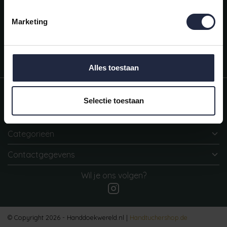
Mijn account
Snel regelen in je account. Volg je bestelling, betaal facturen of
Marketing
retourneer een artikel.
Vragen?
We helpen je graag. Neem contact op met onze klantenservice.
Alles toestaan
Informatie
Selectie toestaan
Mijn account
Categorieën
Contactgegevens
Wil je ons volgen?
© Copyright 2026 - Handdoekwereld.nl |
Handtuchershop.de