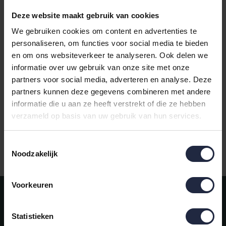
Deze website maakt gebruik van cookies
We gebruiken cookies om content en advertenties te
personaliseren, om functies voor social media te bieden
en om ons websiteverkeer te analyseren. Ook delen we
Cawo Delight Streifen
informatie over uw gebruik van onze site met onze
Douchelaken 70x140
partners voor social media, adverteren en analyse. Deze
platin
partners kunnen deze gegevens combineren met andere
€39,95
informatie die u aan ze heeft verstrekt of die ze hebben
verzameld op basis van uw gebruik van hun services.
Toestemmingsselectie
Gratis verzending vanaf €50,-
Noodzakelijk
Voorkeuren
Meld je aan voor onze nieuwsbrief!
AANMELDEN
Statistieken