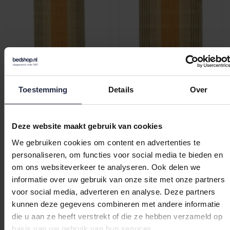
Cawö Cashmere Streifen
Cawö Cashmere Streifen
Badlaken Melba 80x150
Gastendoekje Melba
30x50
Toestemming
Details
Over
€47,95
€7,95
Deze website maakt gebruik van cookies
We gebruiken cookies om content en advertenties te
personaliseren, om functies voor social media te bieden en
om ons websiteverkeer te analyseren. Ook delen we
informatie over uw gebruik van onze site met onze partners
voor social media, adverteren en analyse. Deze partners
kunnen deze gegevens combineren met andere informatie
die u aan ze heeft verstrekt of die ze hebben verzameld op
basis van uw gebruik van hun services.