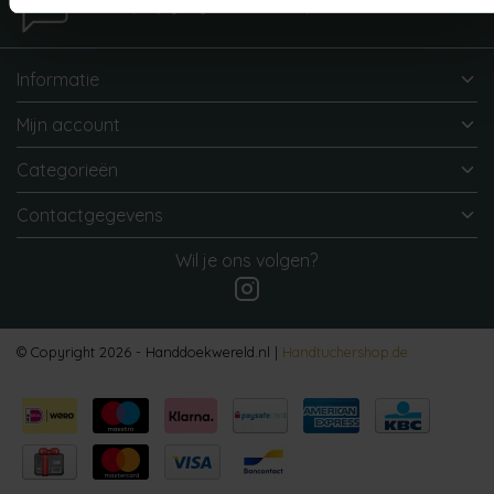
We helpen je graag. Neem contact op met onze klantenservice.
Informatie
Mijn account
Categorieën
Contactgegevens
Wil je ons volgen?
© Copyright 2026 - Handdoekwereld.nl |
Handtuchershop.de