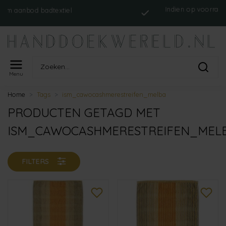
Indien op voorraad, op we
bod badtextiel
verstu
Menu
Home
Tags
ism_cawocashmerestreifen_melba
PRODUCTEN GETAGD MET
ISM_CAWOCASHMERESTREIFEN_MEL
FILTERS