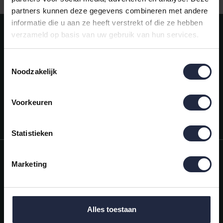
partners kunnen deze gegevens combineren met andere
informatie die u aan ze heeft verstrekt of die ze hebben
Meld je aan voor onze nieuwsbrief!
verzameld op basis van uw gebruik van hun services.
AANMELDEN
Toestemmingsselectie
Noodzakelijk
Mijn account
Snel regelen in je account. Volg je bestelling, betaal facturen of
retourneer een artikel.
Voorkeuren
Vragen?
We helpen je graag. Neem contact op met onze klantenservice.
Statistieken
Informatie
Marketing
Mijn account
Categorieën
Alles toestaan
Contactgegevens