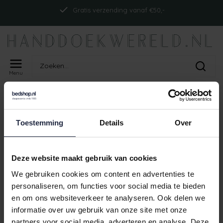
Gratis verzending vanaf €50,-
Menu
Home
Tags
ism_cawocampus_rood
PRODUCTEN GETAGD MET
Toestemming
Details
Over
ISM_CAWOCAMPUS_ROOD
Geen producten gevonden!
Deze website maakt gebruik van cookies
We gebruiken cookies om content en advertenties te
personaliseren, om functies voor social media te bieden
en om ons websiteverkeer te analyseren. Ook delen we
Gratis verzending vanaf €50,-
informatie over uw gebruik van onze site met onze
partners voor social media, adverteren en analyse. Deze