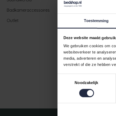
Badkameraccessoires
Outlet
Toestemming
Deze website maakt gebruik
We gebruiken cookies om cont
websiteverkeer te analyseren
Cawö Bold 
media, adverteren en analys
Douchlake
verstrekt of die ze hebben v
€42,95
Toestemmingsselectie
Noodzakelijk
Ruim aanbod badtextiel