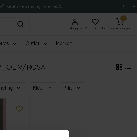
€ - EUR
Gratis verzending vanaf €50,-
0
Inloggen
Verlanglijstje
Winkelwagen
ires
Outlet
Merken
7_OLIV/ROSA
meting
Kleur
Prijs