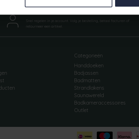
Mijn account
Snel regelen in je account. Volg je bestelling, betaal facturen of
retourneer een artikel.
Categorieën
Handdoeken
ngen
Badjassen
jst
Badmatten
oducten
Strandlakens
Saunawereld
Badkameraccessoires
Outlet