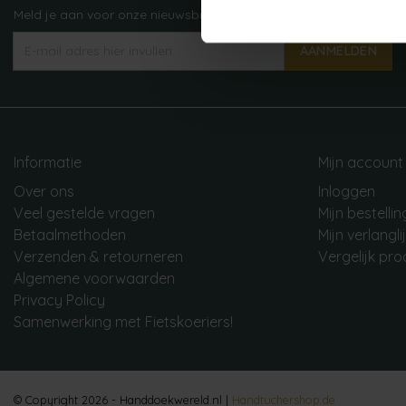
Meld je aan voor onze nieuwsbrief!
AANMELDEN
Informatie
Mijn account
Over ons
Inloggen
Veel gestelde vragen
Mijn bestelli
Betaalmethoden
Mijn verlangli
Verzenden & retourneren
Vergelijk pr
Algemene voorwaarden
Privacy Policy
Samenwerking met Fietskoeriers!
© Copyright 2026 - Handdoekwereld.nl |
Handtuchershop.de