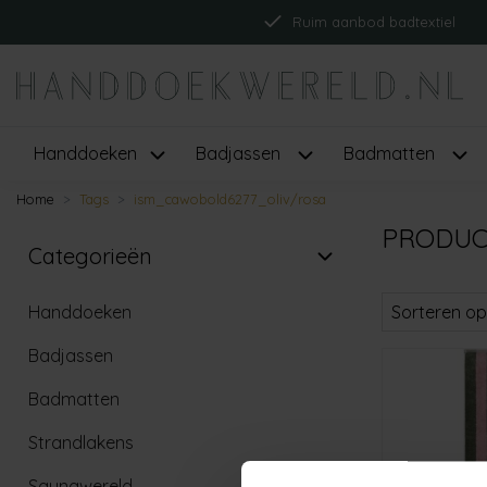
Ruim aanbod badtextiel
Handdoeken
Badjassen
Badmatten
Home
Tags
ism_cawobold6277_oliv/rosa
PRODUC
Categorieën
Handdoeken
Sorteren op
Badjassen
Badmatten
Strandlakens
Saunawereld