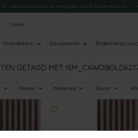
Indien op voorraad, op werkdagen vóór 16:00 uur verstuurd.
Strandlakens
Saunawereld
Badkameraccesso
TEN GETAGD MET ISM_CAWOBOLD627
Merken
Materiaal
Dessin
Af