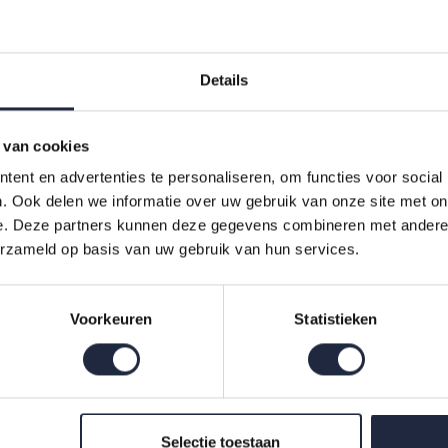
Details
 van cookies
ent en advertenties te personaliseren, om functies voor social
. Ook delen we informatie over uw gebruik van onze site met on
6277 oliv/rosa
Cawö Bold 6277 oliv/ros
e. Deze partners kunnen deze gegevens combineren met andere i
n 70x140
50x100
erzameld op basis van uw gebruik van hun services.
€17,95
Voorkeuren
Statistieken
Indien op voorraad, op werkdagen vóór 16:00 uur verstuurd.
Selectie toestaan