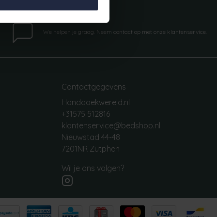
Vragen?
We helpen je graag. Neem contact op met onze klantenservice.
Contactgegevens
Handdoekwereld.nl
+31575 512816
klantenservice@bedshop.nl
Nieuwstad 44-48
7201NR Zutphen
Wil je ons volgen?