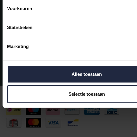
Voorkeuren
Informatie
Statistieken
Mijn account
Categorieën
Marketing
Contactgegevens
Wil je ons volgen?
Alles toestaan
© Copyright 2026 - Handdoekwereld.nl |
Handtuchershop.de
Selectie toestaan