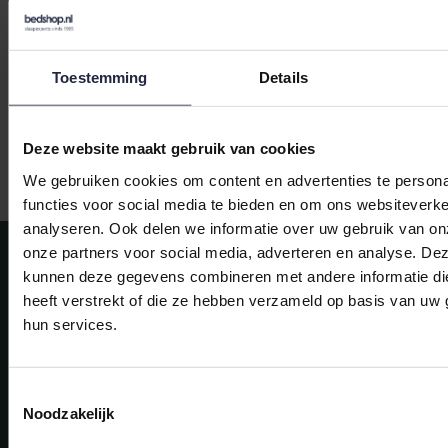
€39,95
IN WINKELWAGEN
Toestemming
Details
Deze website maakt gebruik van cookies
Gratis verzending vanaf €50,-
We gebruiken cookies om content en advertenties te persona
functies voor social media te bieden en om ons websiteverke
analyseren. Ook delen we informatie over uw gebruik van on
Meld je aan voor onze nieuwsbrief!
onze partners voor social media, adverteren en analyse. De
kunnen deze gegevens combineren met andere informatie di
AANMELDEN
heeft verstrekt of die ze hebben verzameld op basis van uw 
hun services.
Mijn account
Snel regelen in je account. Volg je bestelling, betaal facturen of
retourneer een artikel.
Toestemmingsselectie
Noodzakelijk
Vragen?
We helpen je graag. Neem contact op met onze klantenservice.