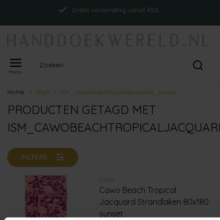
Gratis verzending vanaf €50,-
Menu
Home
Tags
ism_cawobeachtropicaljacquard_sunset
PRODUCTEN GETAGD MET
ISM_CAWOBEACHTROPICALJACQUAR
FILTERS
Cawö
Cawo Beach Tropical
Jacquard Strandlaken 80x180
sunset