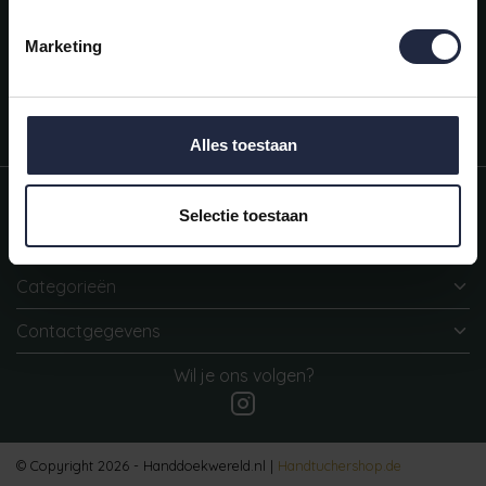
Mijn account
Snel regelen in je account. Volg je bestelling, betaal facturen of
Marketing
retourneer een artikel.
Vragen?
We helpen je graag. Neem contact op met onze klantenservice.
Alles toestaan
Informatie
Selectie toestaan
Mijn account
Categorieën
Contactgegevens
Wil je ons volgen?
© Copyright 2026 - Handdoekwereld.nl |
Handtuchershop.de