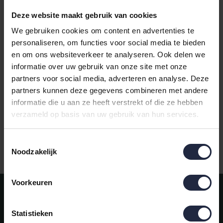
Deze website maakt gebruik van cookies
We gebruiken cookies om content en advertenties te
personaliseren, om functies voor social media te bieden
en om ons websiteverkeer te analyseren. Ook delen we
Cawo Balance Sauna
informatie over uw gebruik van onze site met onze
Saunalaken 80x200
partners voor social media, adverteren en analyse. Deze
natur
partners kunnen deze gegevens combineren met andere
€54,95
informatie die u aan ze heeft verstrekt of die ze hebben
verzameld op basis van uw gebruik van hun services.
Toestemmingsselectie
Gratis verzending vanaf €50,-
Noodzakelijk
Voorkeuren
Meld je aan voor onze nieuwsbrief!
AANMELDEN
Statistieken