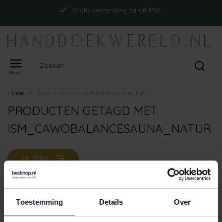
Gratis verzending vanaf €50,-
Menu
Home
Tags
ism_cawobalancesauna_natur
PRODUCTEN GETAGD MET
ISM_CAWOBALANCESAUNA_NATUR
FILTERS
Toestemming
Details
Over