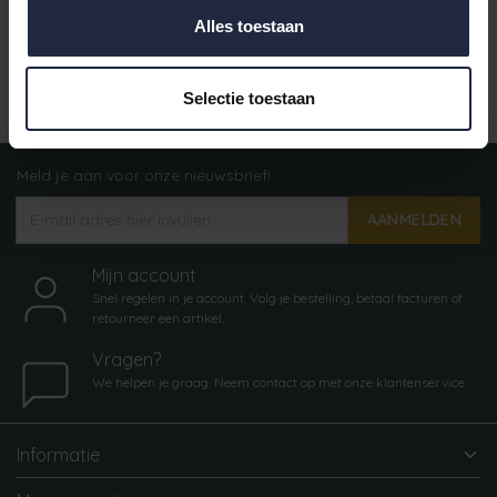
Alles toestaan
Gratis verzending vanaf €50,-
Selectie toestaan
Meld je aan voor onze nieuwsbrief!
AANMELDEN
Mijn account
Snel regelen in je account. Volg je bestelling, betaal facturen of
retourneer een artikel.
Vragen?
We helpen je graag. Neem contact op met onze klantenservice.
Informatie