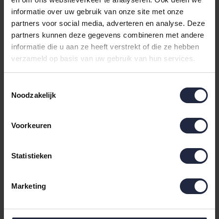
Cawo Balance
Cawo Balance
informatie over uw gebruik van onze site met onze
Washandje 16x22 natur
Gastendoekje 30x50
partners voor social media, adverteren en analyse. Deze
natur
partners kunnen deze gegevens combineren met andere
€5,95
€7,50
informatie die u aan ze heeft verstrekt of die ze hebben
verzameld op basis van uw gebruik van hun services.
Toestemmingsselectie
Noodzakelijk
Voorkeuren
Statistieken
Cawo Balance
Handdoek 50x100 natur
Marketing
€16,95