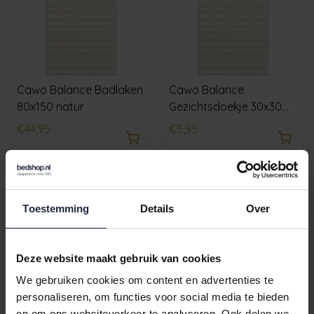
Cawo Balance Badlaken
Cawo Balance
80x150 natur
Gezichtsdoekje 30x30
natur
€44,95
€5,95
Toestemming
Details
Over
Deze website maakt gebruik van cookies
We gebruiken cookies om content en advertenties te
personaliseren, om functies voor social media te bieden
en om ons websiteverkeer te analyseren. Ook delen we