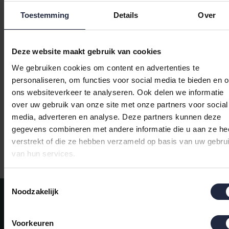
Toestemming
Details
Over
Deze website maakt gebruik van cookies
Cawo Dames Kimono
Cawo Dames Kimono
We gebruiken cookies om content en advertenties te
838 10 pastellblau Maat
838 10 pastellblau Maat
personaliseren, om functies voor social media te bieden en 
L/XL
S/M
ons websiteverkeer te analyseren. Ook delen we informatie
€119,90
€119,90
over uw gebruik van onze site met onze partners voor social
media, adverteren en analyse. Deze partners kunnen deze
gegevens combineren met andere informatie die u aan ze he
verstrekt of die ze hebben verzameld op basis van uw gebru
Gratis verzending vanaf €50,-
van hun services.
Toestemmingsselectie
Noodzakelijk
Meld je aan voor onze nieuwsbrief!
AANMELDEN
Voorkeuren