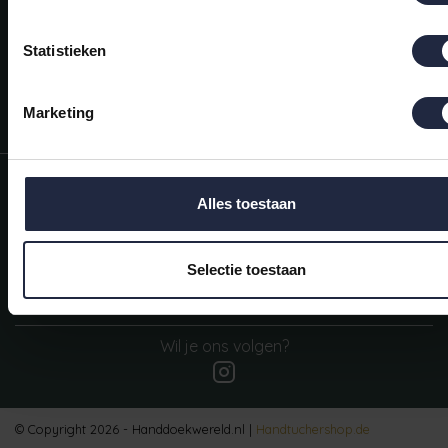
Mijn account
Snel regelen in je account. Volg je bestelling, betaal facturen of
Statistieken
retourneer een artikel.
Vragen?
Marketing
We helpen je graag. Neem contact op met onze klantenservice.
Informatie
Alles toestaan
Mijn account
Categorieën
Selectie toestaan
Contactgegevens
Wil je ons volgen?
© Copyright 2026 - Handdoekwereld.nl |
Handtuchershop.de