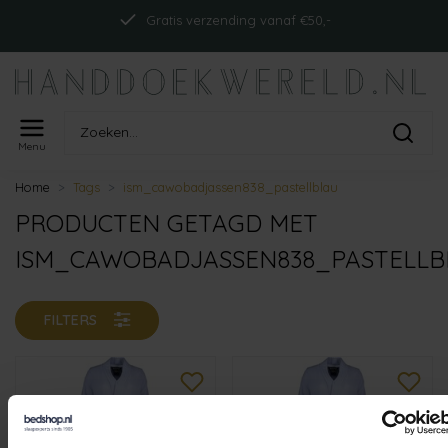
Gratis verzending vanaf €50,-
Menu
Home
Tags
ism_cawobadjassen838_pastellblau
PRODUCTEN GETAGD MET
ISM_CAWOBADJASSEN838_PASTELLB
FILTERS