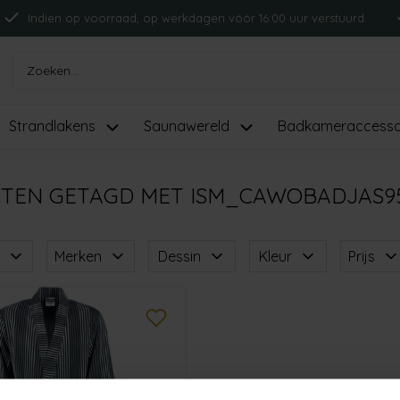
Indien op voorraad, op werkdagen vóór 16:00 uur verstuurd.
Strandlakens
Saunawereld
Badkameraccesso
TEN GETAGD MET ISM_CAWOBADJAS9
Merken
Dessin
Kleur
Prijs