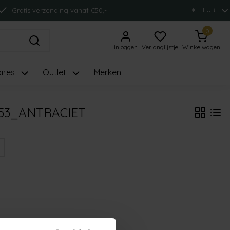
€ - EUR
Gratis verzending vanaf €50,-
0
Inloggen
Verlanglijstje
Winkelwagen
ires
Outlet
Merken
53_ANTRACIET