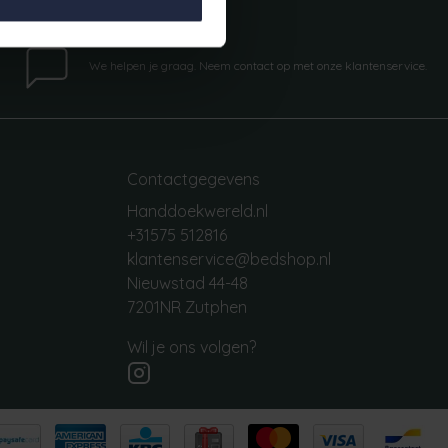
Vragen?
We helpen je graag. Neem contact op met onze klantenservice.
Contactgegevens
Handdoekwereld.nl
+31575 512816
klantenservice@bedshop.nl
Nieuwstad 44-48
7201NR Zutphen
Wil je ons volgen?