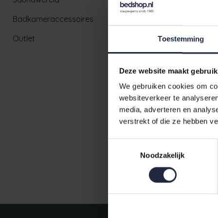
Badkameraccessoires
Outlet
Toestemming
Deze website maakt gebruik
We gebruiken cookies om cont
websiteverkeer te analyseren
Cawö Heren
media, adverteren en analys
46/48
verstrekt of die ze hebben v
€89,90
€9
Toestemmingsselectie
Noodzakelijk
Ruim aanbod badtextiel