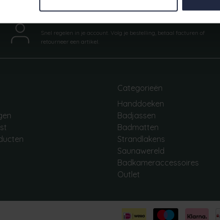
Mijn account
Snel regelen in je account. Volg je bestelling, betaal facturen of
retourneer een artikel.
Categorieën
Handdoeken
ngen
Badjassen
jst
Badmatten
oducten
Strandlakens
Saunawereld
Badkameraccessoires
Outlet