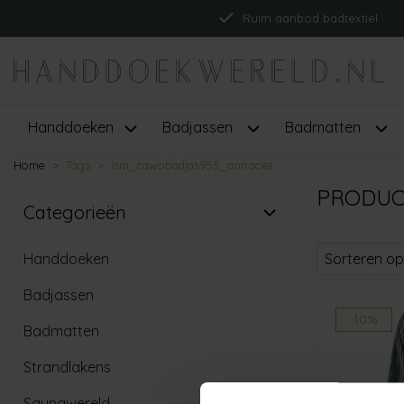
Ruim aanbod badtextiel
Handdoeken
Badjassen
Badmatten
Home
Tags
ism_cawobadjas953_antraciet
PRODUC
Categorieën
Handdoeken
Sorteren op
Badjassen
-10%
Badmatten
Strandlakens
Saunawereld