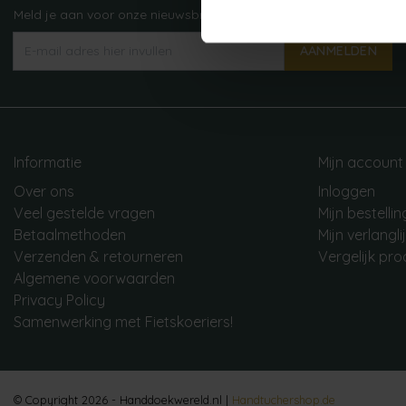
Meld je aan voor onze nieuwsbrief!
AANMELDEN
Informatie
Mijn account
Over ons
Inloggen
Veel gestelde vragen
Mijn bestelli
Betaalmethoden
Mijn verlangli
Verzenden & retourneren
Vergelijk pr
Algemene voorwaarden
Privacy Policy
Samenwerking met Fietskoeriers!
© Copyright 2026 - Handdoekwereld.nl |
Handtuchershop.de