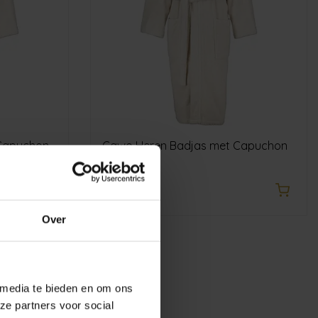
Capuchon
Cawo Heren Badjas met Capuchon
847 natur L
€139,90
Over
 media te bieden en om ons
ze partners voor social