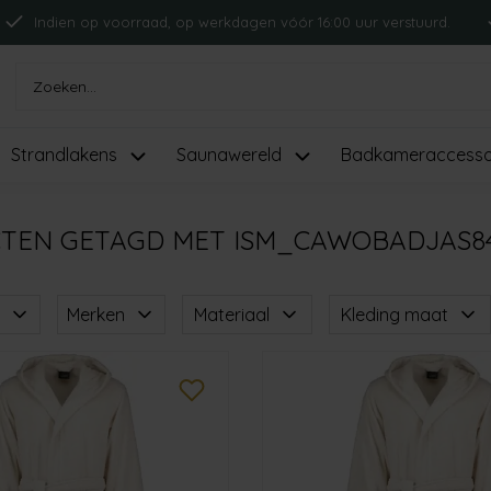
Indien op voorraad, op werkdagen vóór 16:00 uur verstuurd.
Strandlakens
Saunawereld
Badkameraccesso
TEN GETAGD MET ISM_CAWOBADJAS8
Merken
Materiaal
Kleding maat