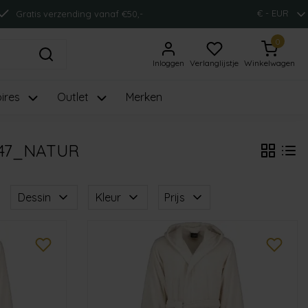
€ - EUR
Gratis verzending vanaf €50,-
0
Inloggen
Verlanglijstje
Winkelwagen
ires
Outlet
Merken
47_NATUR
Dessin
Kleur
Prijs