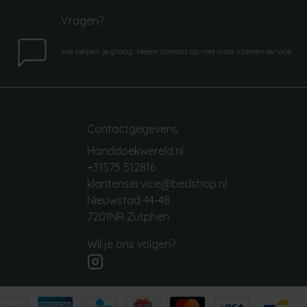
Vragen?
We helpen je graag. Neem contact op met onze klantenservice.
Contactgegevens
Handdoekwereld.nl
+31575 512816
klantenservice@bedshop.nl
Nieuwstad 44-48
7201NR Zutphen
Wil je ons volgen?