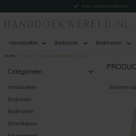
Ruim aanbod badtextiel
Handdoeken
Badjassen
Badmatten
Home
Tags
ism_cawobadjas847_natur
PRODUC
Categorieën
Handdoeken
Sorteren op
Badjassen
Badmatten
Strandlakens
Saunawereld