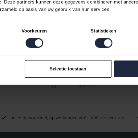
e. Deze partners kunnen deze gegevens combineren met andere i
erzameld op basis van uw gebruik van hun services.
Voorkeuren
Statistieken
n Badjas met Capuchon
Cawo Heren Badjas met 
Selectie toestaan
M
847 natur S
€139,90
Indien op voorraad, op werkdagen vóór 16:00 uur verstuurd.