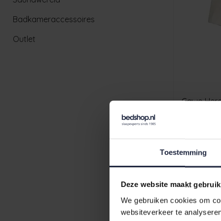
Badkameraccessoires
Outlet
Cawo Here
847 natur 
€139,90
Toestemming
Deze website maakt gebruik
We gebruiken cookies om cont
websiteverkeer te analyseren