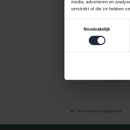
media, adverteren en analys
verstrekt of die ze hebben v
Toestemmingsselectie
Noodzakelijk
Cawo Here
847 natur 
€139,90
Ruim aanbod badtextiel