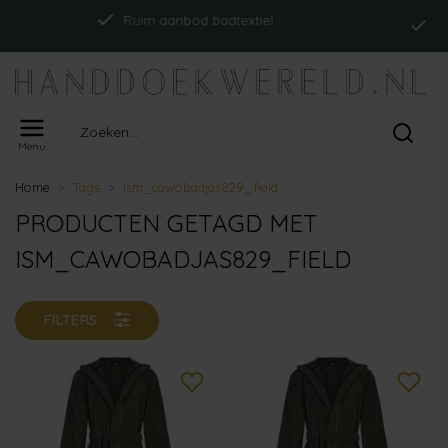
Ind
Ruim aanbod badtextiel
Menu
Home
Tags
ism_cawobadjas829_field
PRODUCTEN GETAGD MET
ISM_CAWOBADJAS829_FIELD
FILTERS