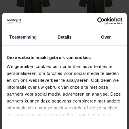
Cawo Heren Home
Cawo Heren Home
Toestemming
Details
Over
Badjas met Capuchon
Badjas met Capuchon
Uni 829 XXL field
Uni 829 M field
€99,90
€99,90
Deze website maakt gebruik van cookies
We gebruiken cookies om content en advertenties te
personaliseren, om functies voor social media te bieden
en om ons websiteverkeer te analyseren. Ook delen we
informatie over uw gebruik van onze site met onze
partners voor social media, adverteren en analyse. Deze
partners kunnen deze gegevens combineren met andere
informatie die u aan ze heeft verstrekt of die ze hebben
verzameld op basis van uw gebruik van hun services.