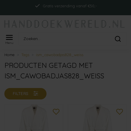
Gratis verzending vanaf €50,-
Menu
Home
Tags
ism_cawobadjas828_weiss
PRODUCTEN GETAGD MET
ISM_CAWOBADJAS828_WEISS
FILTERS