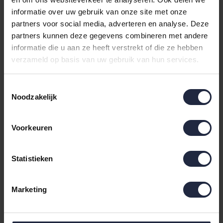
Cawö Heren Badjas 828
Cawö Heren Badjas 828
informatie over uw gebruik van onze site met onze
Weiss XL
Weiss L
partners voor social media, adverteren en analyse. Deze
partners kunnen deze gegevens combineren met andere
€99,90
€99,90
informatie die u aan ze heeft verstrekt of die ze hebben
verzameld op basis van uw gebruik van hun services.
Toestemmingsselectie
Noodzakelijk
Voorkeuren
Statistieken
Cawö Heren Badjas 828
Weiss M
Marketing
€99,90