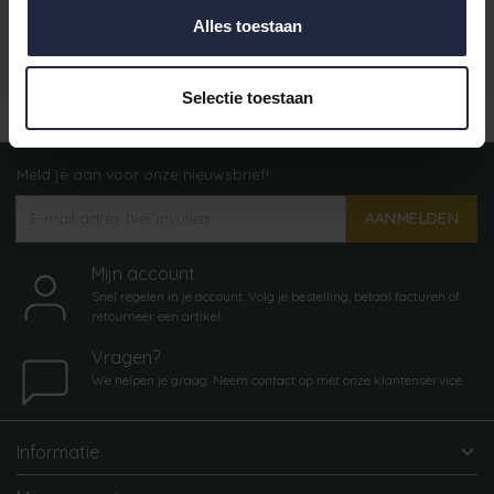
Alles toestaan
Gratis verzending vanaf €50,-
Selectie toestaan
Meld je aan voor onze nieuwsbrief!
AANMELDEN
Mijn account
Snel regelen in je account. Volg je bestelling, betaal facturen of
retourneer een artikel.
Vragen?
We helpen je graag. Neem contact op met onze klantenservice.
Informatie