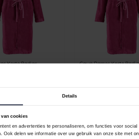
s Korte Badjas
Cawö Dames Korte Badja
Capuchon 822 - Beere 44/46
Capuchon 822 
€109,90
Details
 van cookies
ent en advertenties te personaliseren, om functies voor social
. Ook delen we informatie over uw gebruik van onze site met on