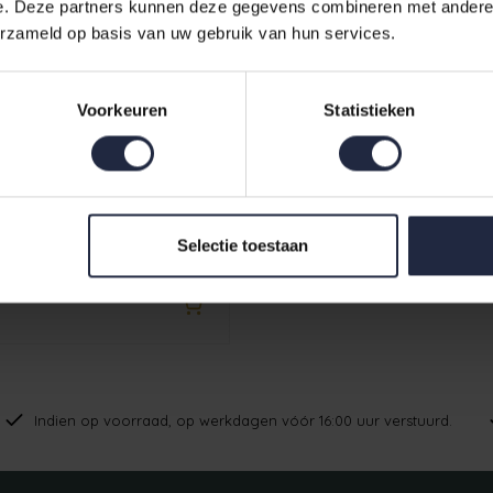
e. Deze partners kunnen deze gegevens combineren met andere i
erzameld op basis van uw gebruik van hun services.
Voorkeuren
Statistieken
s Korte Badjas
Selectie toestaan
Capuchon 822 - Beere 32/34
Indien op voorraad, op werkdagen vóór 16:00 uur verstuurd.