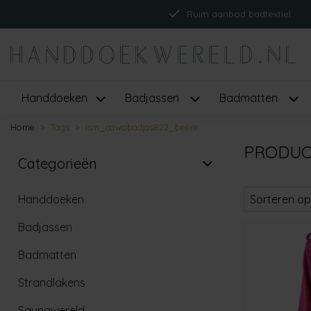
Ruim aanbod badtextiel
Handdoeken
Badjassen
Badmatten
Home
Tags
ism_cawobadjas822_beere
PRODUC
Categorieën
Handdoeken
Sorteren op
Badjassen
Badmatten
Strandlakens
Saunawereld