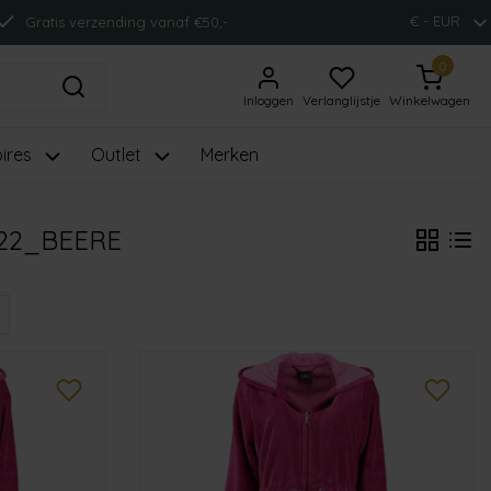
€ - EUR
Gratis verzending vanaf €50,-
0
Inloggen
Verlanglijstje
Winkelwagen
ires
Outlet
Merken
22_BEERE