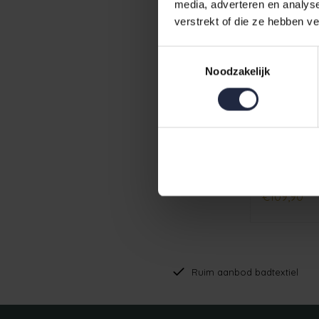
media, adverteren en analys
verstrekt of die ze hebben v
Toestemmingsselectie
Noodzakelijk
Cawö Dame
€109,90
Ruim aanbod badtextiel