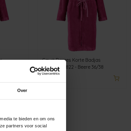
s
Cawö Dames Korte Badjas
- Beere 40/42
Capuchon 822 - Beere 36/38
€109,90
Over
 media te bieden en om ons
ze partners voor social