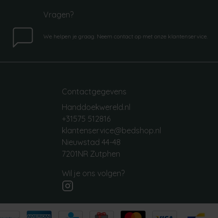
Vragen?
We helpen je graag. Neem contact op met onze klantenservice.
Contactgegevens
Handdoekwereld.nl
+31575 512816
klantenservice@bedshop.nl
Nieuwstad 44-48
7201NR Zutphen
Wil je ons volgen?