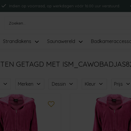
Indien op voorraad, op werkdagen vóór 16:00 uur verstuurd.
Strandlakens
Saunawereld
Badkameraccesso
TEN GETAGD MET ISM_CAWOBADJAS8
Merken
Dessin
Kleur
Prijs