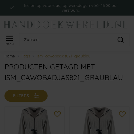
Indien op voorraad, op werkdagen vóór 16:00 uur
verstuurd.
Menu
Home
Tags
ism_cawobadjas821_graublau
PRODUCTEN GETAGD MET
ISM_CAWOBADJAS821_GRAUBLAU
FILTERS