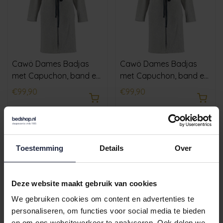
Cawö Dames Badjas
Cawö Dames Badjas
met Capuchon, band en
met Capuchon, band en
rits 821 - Grau-blau XS
rits 821 - Grau-blau XL
€99,90
€99,90
Toestemming
Details
Over
Deze website maakt gebruik van cookies
We gebruiken cookies om content en advertenties te
personaliseren, om functies voor social media te bieden
en om ons websiteverkeer te analyseren. Ook delen we