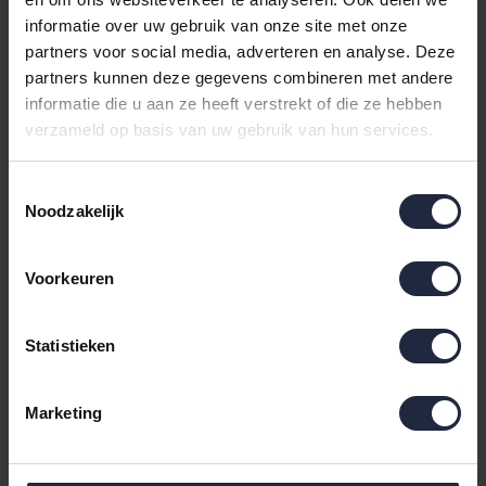
Cawö Dames Badjas
Cawö Dames Badjas
informatie over uw gebruik van onze site met onze
met Capuchon, band en
met Capuchon, band en
partners voor social media, adverteren en analyse. Deze
rits 821 - Grau-blau S
rits 821 - Grau-blau M
partners kunnen deze gegevens combineren met andere
€99,90
€99,90
informatie die u aan ze heeft verstrekt of die ze hebben
verzameld op basis van uw gebruik van hun services.
Toestemmingsselectie
Noodzakelijk
Voorkeuren
Statistieken
Cawö Dames Badjas
met Capuchon, band en
Marketing
rits 821 - Grau-blau L
€99,90