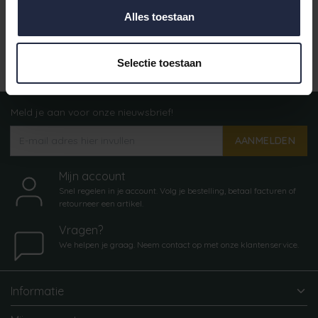
Alles toestaan
Indien op voorraad, op werkdagen vóór 16:00 uur
verstuurd.
Selectie toestaan
Meld je aan voor onze nieuwsbrief!
AANMELDEN
Mijn account
Snel regelen in je account. Volg je bestelling, betaal facturen of
retourneer een artikel.
Vragen?
We helpen je graag. Neem contact op met onze klantenservice.
Informatie