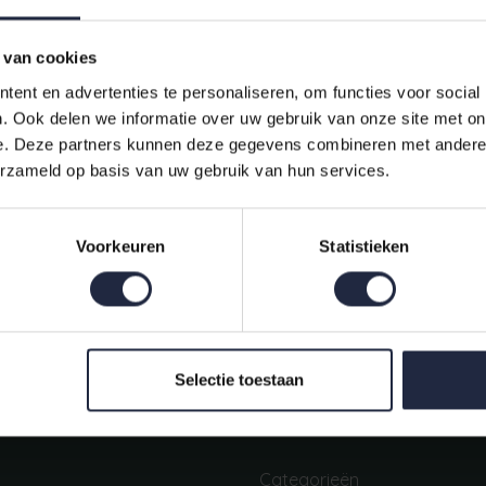
 van cookies
ent en advertenties te personaliseren, om functies voor social
. Ook delen we informatie over uw gebruik van onze site met on
e. Deze partners kunnen deze gegevens combineren met andere i
erzameld op basis van uw gebruik van hun services.
Indien op voorraad, op werkdagen vóór 16:00 uur verstuurd.
Voorkeuren
Statistieken
Mijn account
Snel regelen in je account. Volg je bestelling, betaal facturen of
retourneer een artikel.
Selectie toestaan
Categorieën