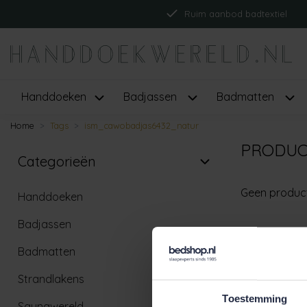
Ruim aanbod badtextiel
Handdoeken
Badjassen
Badmatten
Home
Tags
ism_cawobadjas6432_natur
PRODUC
Categorieën
Geen produc
Handdoeken
Badjassen
Badmatten
Strandlakens
Toestemming
Saunawereld