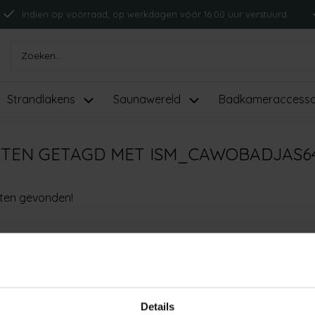
Indien op voorraad, op werkdagen vóór 16:00 uur verstuurd.
Strandlakens
Saunawereld
Badkameraccesso
TEN GETAGD MET ISM_CAWOBADJAS6
ten gevonden!
Details