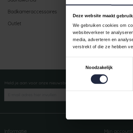
Badkameraccessoires
Deze website maakt gebruik
Outlet
We gebruiken cookies om cont
websiteverkeer te analyseren
media, adverteren en analys
verstrekt of die ze hebben v
Ruim aanbod badtextiel
Toestemmingsselectie
Noodzakelijk
Meld je aan voor onze nieuwsbrief!
AANMELDEN
Informatie
Mijn account