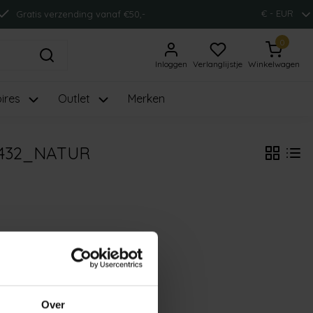
€ - EUR
Gratis verzending vanaf €50,-
0
Inloggen
Verlanglijstje
Winkelwagen
ires
Outlet
Merken
432_NATUR
Over