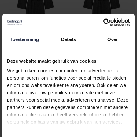
Cawo Heren Home
Cawo Heren Home
Toestemming
Details
Over
Badjas met Capuchon
Badjas met Capuchon
Uni 5623 XL basalt
Uni 5623 L basalt
€149,90
€149,90
Deze website maakt gebruik van cookies
We gebruiken cookies om content en advertenties te
personaliseren, om functies voor social media te bieden
en om ons websiteverkeer te analyseren. Ook delen we
informatie over uw gebruik van onze site met onze
partners voor social media, adverteren en analyse. Deze
partners kunnen deze gegevens combineren met andere
informatie die u aan ze heeft verstrekt of die ze hebben
verzameld op basis van uw gebruik van hun services.