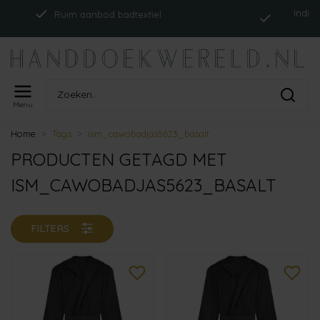
Indien op 
Ruim aanbod badtextiel
Menu
Home
Tags
ism_cawobadjas5623_basalt
PRODUCTEN GETAGD MET
ISM_CAWOBADJAS5623_BASALT
FILTERS