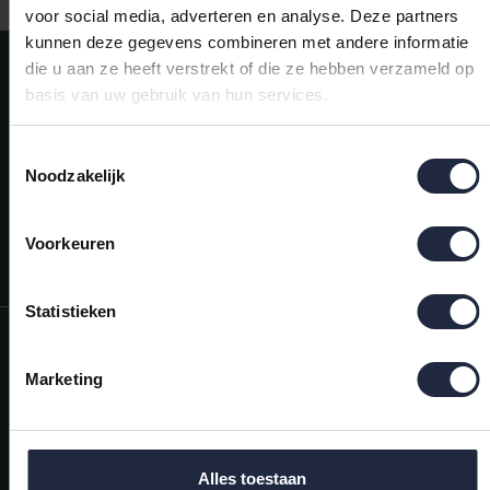
voor social media, adverteren en analyse. Deze partners
kunnen deze gegevens combineren met andere informatie
Meld je aan voor onze nieuwsbrief!
die u aan ze heeft verstrekt of die ze hebben verzameld op
basis van uw gebruik van hun services.
AANMELDEN
Toestemmingsselectie
Mijn account
Noodzakelijk
Snel regelen in je account. Volg je bestelling, betaal facturen of
retourneer een artikel.
Vragen?
Voorkeuren
We helpen je graag. Neem contact op met onze klantenservice.
Statistieken
Informatie
Marketing
Mijn account
Categorieën
Contactgegevens
Alles toestaan