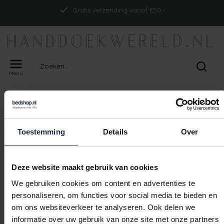
Gratis verzending vanaf €50,-
Menu
Home
Tags
ism_cawobadjas3833_blaugraphit
PRODUCTEN GETAGD MET
ISM_CAWOBADJAS3833_BLAUGRAPHI
Toestemming
Details
Over
Geen producten gevonden!
Deze website maakt gebruik van cookies
We gebruiken cookies om content en advertenties te
personaliseren, om functies voor social media te bieden en
om ons websiteverkeer te analyseren. Ook delen we
Gratis verzending vanaf €50,-
informatie over uw gebruik van onze site met onze partners