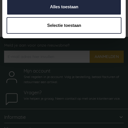
Alles toestaan
Gratis verzending vanaf €50,-
Selectie toestaan
Meld je aan voor onze nieuwsbrief!
AANMELDEN
Mijn account
Snel regelen in je account. Volg je bestelling, betaal facturen of
retourneer een artikel.
Vragen?
We helpen je graag. Neem contact op met onze klantenservice.
Informatie