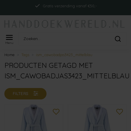
Gratis verzending vanaf €50,-
Menu
Home
Tags
ism_cawobadjas3423_mittelblau
PRODUCTEN GETAGD MET
ISM_CAWOBADJAS3423_MITTELBLAU
FILTERS