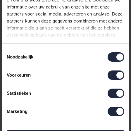
Cawö Dames Badjas
Cawö Dames Badjas
informatie over uw gebruik van onze site met onze
met Sjaalkraag 3423
met Sjaalkraag 3423
partners voor social media, adverteren en analyse. Deze
mittelblau 48
mittelblau 44
partners kunnen deze gegevens combineren met andere
€139,90
€139,90
informatie die u aan ze heeft verstrekt of die ze hebben
verzameld op basis van uw gebruik van hun services.
Toestemmingsselectie
Noodzakelijk
Voorkeuren
Statistieken
Cawö Dames Badjas
Cawö Dames Badjas
met Sjaalkraag 3423
met Sjaalkraag 3423
Marketing
mittelblau 40
mittelblau 36
€139,90
€139,90