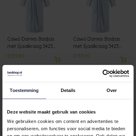
Cawö Dames Badjas
Cawö Dames Badjas
met Sjaalkraag 3423
met Sjaalkraag 3423
mittelblau 52
mittelblau 50
€139,90
€139,90
Toestemming
Details
Over
Deze website maakt gebruik van cookies
We gebruiken cookies om content en advertenties te
personaliseren, om functies voor social media te bieden
en om ons websiteverkeer te analyseren. Ook delen we