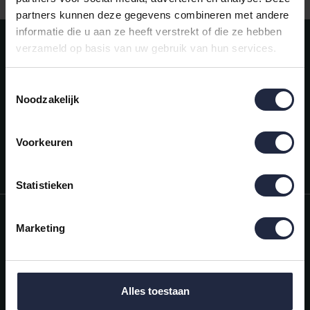
partners kunnen deze gegevens combineren met andere
informatie die u aan ze heeft verstrekt of die ze hebben
Meld je aan voor onze nieuwsbrief!
verzameld op basis van uw gebruik van hun services.
AANMELDEN
Toestemmingsselectie
Noodzakelijk
Mijn account
Snel regelen in je account. Volg je bestelling, betaal facturen of
retourneer een artikel.
Voorkeuren
Vragen?
We helpen je graag. Neem contact op met onze klantenservice.
Statistieken
Informatie
Marketing
Mijn account
Categorieën
Alles toestaan
Contactgegevens