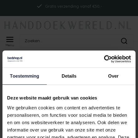
Gratis verzending vanaf €50,-
Menu
Home
Tags
ism_cawoatelierallover_fjord
PRODUCTEN GETAGD MET
Toestemming
Details
Over
ISM_CAWOATELIERALLOVER_FJORD
Geen producten gevonden!
Deze website maakt gebruik van cookies
We gebruiken cookies om content en advertenties te
personaliseren, om functies voor social media te bieden
en om ons websiteverkeer te analyseren. Ook delen we
Gratis verzending vanaf €50,-
informatie over uw gebruik van onze site met onze
partners voor social media, adverteren en analyse. Deze