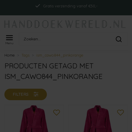
Gratis verzending vanaf €50,-
Menu
Home
Tags
ism_cawo844_pinkorange
PRODUCTEN GETAGD MET
ISM_CAWO844_PINKORANGE
FILTERS