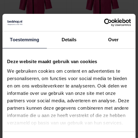
Cawo Dames Kimono
Cawo Dames Kimono
Toestemming
Details
Over
844 pink-orange 46
844 pink-orange 42
€129,90
€129,90
Deze website maakt gebruik van cookies
We gebruiken cookies om content en advertenties te
personaliseren, om functies voor social media te bieden
en om ons websiteverkeer te analyseren. Ook delen we
informatie over uw gebruik van onze site met onze
partners voor social media, adverteren en analyse. Deze
partners kunnen deze gegevens combineren met andere
informatie die u aan ze heeft verstrekt of die ze hebben
verzameld op basis van uw gebruik van hun services.