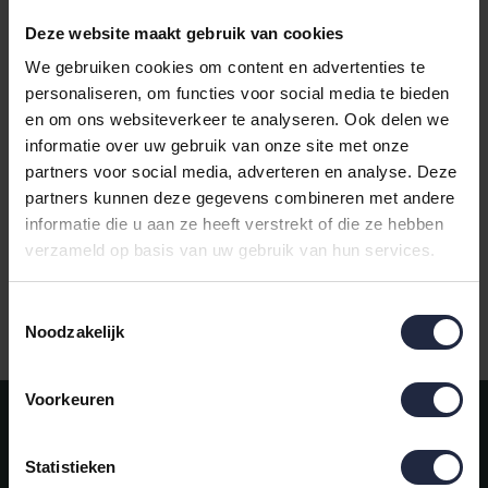
Deze website maakt gebruik van cookies
We gebruiken cookies om content en advertenties te
personaliseren, om functies voor social media te bieden
en om ons websiteverkeer te analyseren. Ook delen we
Casilin Havana Badmat
informatie over uw gebruik van onze site met onze
White Smoke 70x110
partners voor social media, adverteren en analyse. Deze
partners kunnen deze gegevens combineren met andere
€85,95
informatie die u aan ze heeft verstrekt of die ze hebben
verzameld op basis van uw gebruik van hun services.
Toestemmingsselectie
Gratis verzending vanaf €50,-
Noodzakelijk
Voorkeuren
Meld je aan voor onze nieuwsbrief!
AANMELDEN
Statistieken