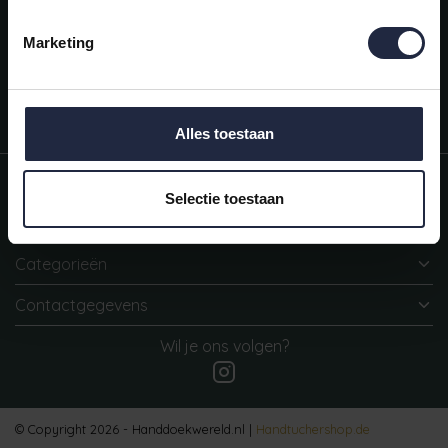
Mijn account
Snel regelen in je account. Volg je bestelling, betaal facturen of
Marketing
retourneer een artikel.
Vragen?
We helpen je graag. Neem contact op met onze klantenservice.
Alles toestaan
Informatie
Selectie toestaan
Mijn account
Categorieën
Contactgegevens
Wil je ons volgen?
© Copyright 2026 - Handdoekwereld.nl |
Handtuchershop.de