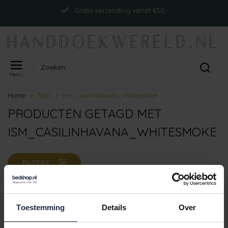
Gratis verzending vanaf €50,-
Menu
Home
Tags
ism_casilinhavana_whitesmoke
PRODUCTEN GETAGD MET
ISM_CASILINHAVANA_WHITESMOKE
FILTERS
Toestemming
Details
Over