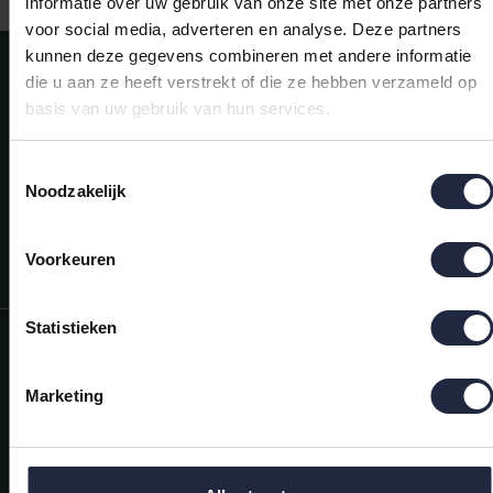
informatie over uw gebruik van onze site met onze partners
voor social media, adverteren en analyse. Deze partners
kunnen deze gegevens combineren met andere informatie
Meld je aan voor onze nieuwsbrief!
die u aan ze heeft verstrekt of die ze hebben verzameld op
AANMELDEN
basis van uw gebruik van hun services.
Mijn account
Toestemmingsselectie
Snel regelen in je account. Volg je bestelling, betaal facturen of
Noodzakelijk
retourneer een artikel.
Vragen?
Voorkeuren
We helpen je graag. Neem contact op met onze klantenservice.
Statistieken
Informatie
Mijn account
Marketing
Categorieën
Contactgegevens