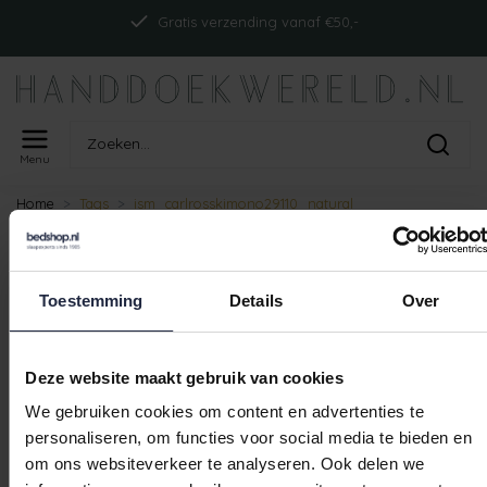
Gratis verzending vanaf €50,-
Menu
Home
Tags
ism_carlrosskimono29110_natural
PRODUCTEN GETAGD MET
ISM_CARLROSSKIMONO29110_NATUR
Toestemming
Details
Over
Geen producten gevonden!
Deze website maakt gebruik van cookies
We gebruiken cookies om content en advertenties te
personaliseren, om functies voor social media te bieden en
Gratis verzending vanaf €50,-
om ons websiteverkeer te analyseren. Ook delen we