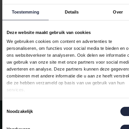
Toestemming
Details
Over
Deze website maakt gebruik van cookies
Carl Ross Heren Badjas
Carl Ross Heren Badjas
We gebruiken cookies om content en advertenties te
met capuchon 664300
met capuchon 664300
personaliseren, om functies voor social media te bieden en 
sapphire/night blue
sapphire/night blue
€129,95
€129,95
ons websiteverkeer te analyseren. Ook delen we informatie 
52/54
48/50
uw gebruik van onze site met onze partners voor social medi
adverteren en analyse. Deze partners kunnen deze gegeven
combineren met andere informatie die u aan ze heeft verstrek
die ze hebben verzameld op basis van uw gebruik van hun
Indien
Ruim aanbod badtextiel
services.
Toestemmingsselectie
Meld je aan voor onze nieuwsbrief!
Noodzakelijk
AANMELDEN