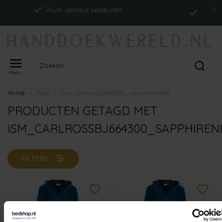
Indien 
Ruim aanbod badtextiel
Menu
Home
Tags
ism_carlrossbj664300_sapphirenight
PRODUCTEN GETAGD MET
ISM_CARLROSSBJ664300_SAPPHIREN
FILTERS