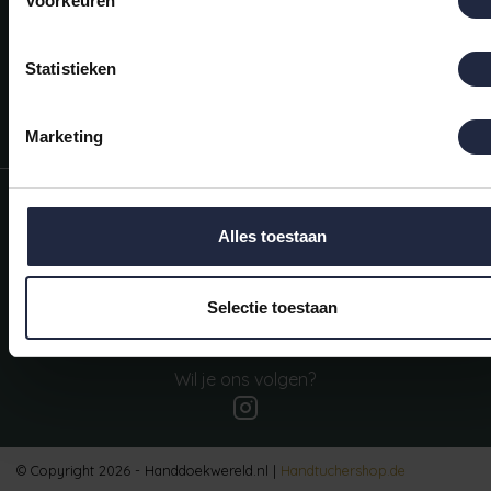
Voorkeuren
Mijn account
Snel regelen in je account. Volg je bestelling, betaal facturen of
retourneer een artikel.
Statistieken
Vragen?
We helpen je graag. Neem contact op met onze klantenservice.
Marketing
Informatie
Alles toestaan
Mijn account
Categorieën
Selectie toestaan
Contactgegevens
Wil je ons volgen?
© Copyright 2026 - Handdoekwereld.nl |
Handtuchershop.de