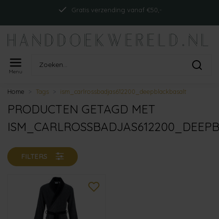
Gratis verzending vanaf €50,-
Menu
Home
Tags
ism_carlrossbadjas612200_deepblackbasalt
PRODUCTEN GETAGD MET
ISM_CARLROSSBADJAS612200_DEEP
FILTERS