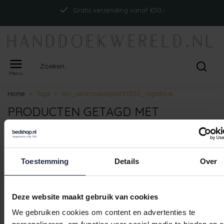
Gratis verzending vanaf €50,-
Menu
Home
Tags
ism_carlrossbadjas493300_nightblue
PRODUCTEN GETAGD MET
ISM_CARLROSSBADJAS493300_NIGH
Geen producten gevonden!
Toestemming
Details
Over
Deze website maakt gebruik van cookies
Gratis verzending vanaf €50,-
We gebruiken cookies om content en advertenties te