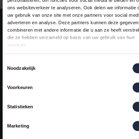
personaliseren, om functies voor social media te bieden en 
ons websiteverkeer te analyseren. Ook delen we informatie 
uw gebruik van onze site met onze partners voor social medi
Meld je aan voor onze nieuwsbrief!
adverteren en analyse. Deze partners kunnen deze gegeven
AANMELDEN
combineren met andere informatie die u aan ze heeft verstrek
die ze hebben verzameld op basis van uw gebruik van hun
services.
Mijn account
Snel regelen in je account. Volg je bestelling, betaal facturen of
retourneer een artikel.
Toestemmingsselectie
Noodzakelijk
Vragen?
We helpen je graag. Neem contact op met onze klantenservice.
Voorkeuren
Informatie
Statistieken
Mijn account
Categorieën
Marketing
Contactgegevens