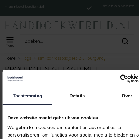
Indien op voorraad, op
aanbod badtextiel
ver
Menu
Home
Tags
ism_carlrossbadjas431210_burgundy
PRODUCTEN GETAGD MET
ISM_CARLROSSBADJAS431210_BURG
Toestemming
Details
Over
Geen producten gevonden!
Deze website maakt gebruik van cookies
We gebruiken cookies om content en advertenties te
Indien op voorraad, o
 aanbod badtextiel
ve
personaliseren, om functies voor social media te bieden en 