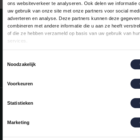
ons websiteverkeer te analyseren. Ook delen we informatie 
uw gebruik van onze site met onze partners voor social medi
Meld je aan voor onze nieuwsbrief!
adverteren en analyse. Deze partners kunnen deze gegeven
combineren met andere informatie die u aan ze heeft verstre
AANMELDEN
of die ze hebben verzameld op basis van uw gebruik van hu
services.
Mijn account
Snel regelen in je account. Volg je bestelling, betaal facturen of
Toestemmingsselectie
retourneer een artikel.
Noodzakelijk
Vragen?
We helpen je graag. Neem contact op met onze klantenservice.
Voorkeuren
Informatie
Statistieken
Mijn account
Categorieën
Marketing
Contactgegevens