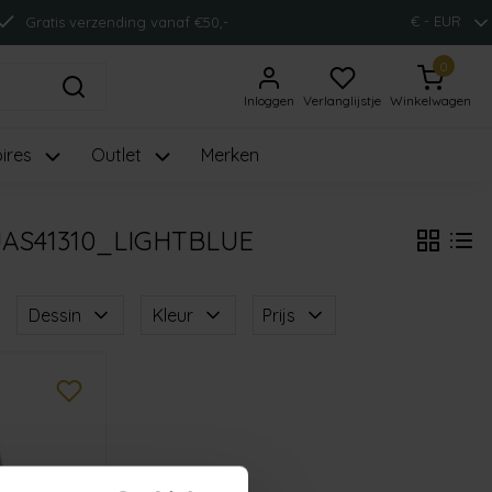
€ - EUR
Gratis verzending vanaf €50,-
0
Inloggen
Verlanglijstje
Winkelwagen
ires
Outlet
Merken
AS41310_LIGHTBLUE
Dessin
Kleur
Prijs