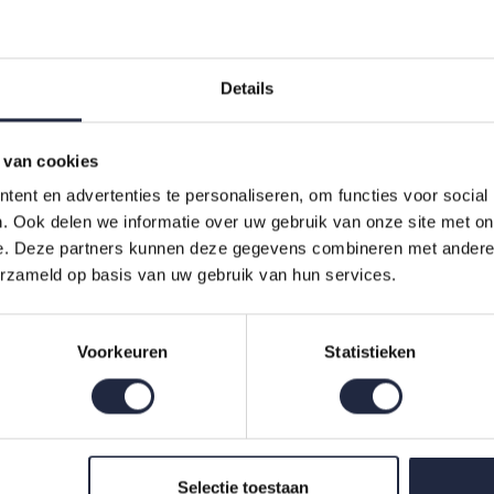
Details
 van cookies
ent en advertenties te personaliseren, om functies voor social
. Ook delen we informatie over uw gebruik van onze site met on
Heren Badjas 41310 light
Carl Ross Heren Badjas 413
e. Deze partners kunnen deze gegevens combineren met andere i
blue M
erzameld op basis van uw gebruik van hun services.
€79,95
€99,95
Voorkeuren
Statistieken
Indien op voorraad, op werkdagen vóór 16:00 uur verstuurd.
Selectie toestaan