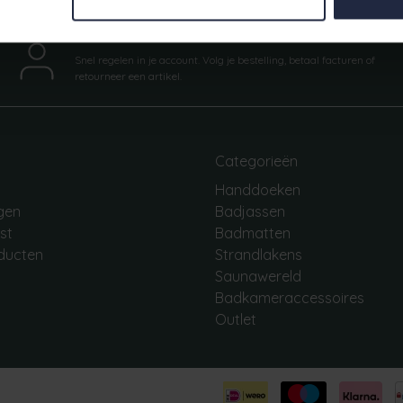
Mijn account
Snel regelen in je account. Volg je bestelling, betaal facturen of
retourneer een artikel.
Categorieën
Handdoeken
ngen
Badjassen
jst
Badmatten
oducten
Strandlakens
Saunawereld
Badkameraccessoires
Outlet