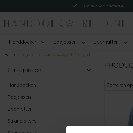
Ruim aanbod badtextiel
Handdoeken
Badjassen
Badmatten
Home
Tags
ism_carlrossbadjas41310_lightblue
PRODUC
Categorieën
Handdoeken
Sorteren op
Badjassen
Badmatten
Strandlakens
Saunawereld