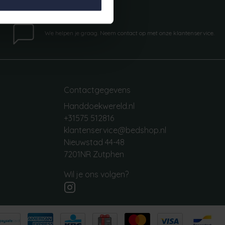
Vragen?
We helpen je graag. Neem contact op met onze klantenservice.
Contactgegevens
Handdoekwereld.nl
+31575 512816
klantenservice@bedshop.nl
Nieuwstad 44-48
7201NR Zutphen
Wil je ons volgen?