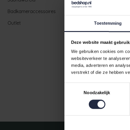
Badkameraccessoires
Outlet
Toestemming
Deze website maakt gebruik
We gebruiken cookies om cont
websiteverkeer te analyseren
Carl Ross 
media, adverteren en analys
blue S
verstrekt of die ze hebben v
€89,95
Toestemmingsselectie
Noodzakelijk
Ruim aanbod badtextiel