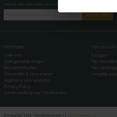
Meld je aan voor onze nieuwsbrief!
AANMELDEN
Informatie
Mijn account
Over ons
Inloggen
Veel gestelde vragen
Mijn bestelli
Betaalmethoden
Mijn verlangli
Verzenden & retourneren
Vergelijk pr
Algemene voorwaarden
Privacy Policy
Samenwerking met Fietskoeriers!
© Copyright 2026 - Handdoekwereld.nl |
Handtuchershop.de