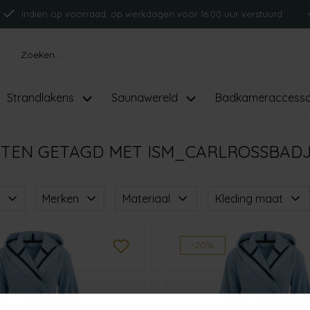
Indien op voorraad, op werkdagen vóór 16:00 uur verstuurd.
Strandlakens
Saunawereld
Badkameraccesso
TEN GETAGD MET ISM_CARLROSSBADJ
Merken
Materiaal
Kleding maat
-20%