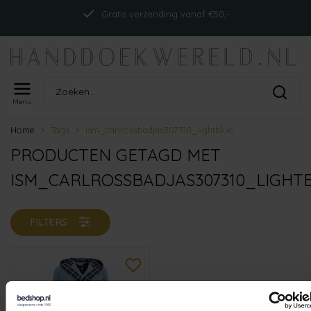
Gratis verzending vanaf €50,-
Menu
Home
Tags
ism_carlrossbadjas307310_lightblue
PRODUCTEN GETAGD MET
ISM_CARLROSSBADJAS307310_LIGHT
FILTERS