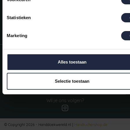
Mijn account
Snel regelen in je account. Volg je bestelling, betaal facturen of
retourneer een artikel.
Statistieken
Vragen?
We helpen je graag. Neem contact op met onze klantenservice.
Marketing
Informatie
Alles toestaan
Mijn account
Categorieën
Selectie toestaan
Contactgegevens
Wil je ons volgen?
© Copyright 2026 - Handdoekwereld.nl |
Handtuchershop.de