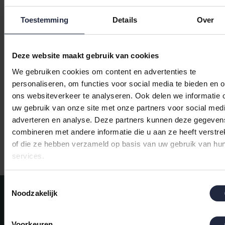
Toestemming
Details
Over
Deze website maakt gebruik van cookies
Carl Ross Badjas Heren
We gebruiken cookies om content en advertenties te
met Capuchon 307310
personaliseren, om functies voor social media te bieden en 
light blue/night blue
€99,95
ons websiteverkeer te analyseren. Ook delen we informatie 
60/62
uw gebruik van onze site met onze partners voor social medi
adverteren en analyse. Deze partners kunnen deze gegeven
combineren met andere informatie die u aan ze heeft verstre
of die ze hebben verzameld op basis van uw gebruik van hu
Gratis verzending vanaf €50,-
services.
Toestemmingsselectie
Meld je aan voor onze nieuwsbrief!
Noodzakelijk
AANMELDEN
Voorkeuren