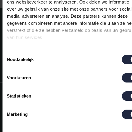
ons websiteverkeer te analyseren. Ook delen we informatie
over uw gebruik van onze site met onze partners voor social
media, adverteren en analyse. Deze partners kunnen deze
Meld je aan voor onze nieuwsbrief!
gegevens combineren met andere informatie die u aan ze he
AANMELDEN
verstrekt of die ze hebben verzameld op basis van uw gebru
van hun services.
Mijn account
Snel regelen in je account. Volg je bestelling, betaal facturen of
Toestemmingsselectie
retourneer een artikel.
Noodzakelijk
Vragen?
We helpen je graag. Neem contact op met onze klantenservice.
Voorkeuren
Informatie
Statistieken
Mijn account
Marketing
Categorieën
Contactgegevens