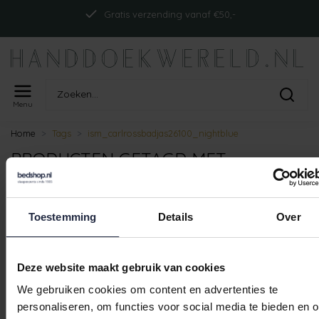
Gratis verzending vanaf €50,-
Menu
Home
Tags
ism_carlrossbadjas26100_nightblue
PRODUCTEN GETAGD MET
ISM_CARLROSSBADJAS26100_NIGHT
Toestemming
Details
Over
Geen producten gevonden!
Deze website maakt gebruik van cookies
We gebruiken cookies om content en advertenties te
Gratis verzending vanaf €50,-
personaliseren, om functies voor social media te bieden en 