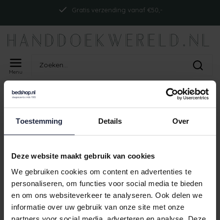
Gratis verzending vanaf €50,-
Menu
Home
Tags
ism_carlross522300_burgundy
PRODUCTEN GETAGD MET
Toestemming
Details
Over
ISM_CARLROSS522300_BURGUNDY
Geen producten gevonden!
Deze website maakt gebruik van cookies
We gebruiken cookies om content en advertenties te
personaliseren, om functies voor social media te bieden
en om ons websiteverkeer te analyseren. Ook delen we
Gratis verzending vanaf €50,-
informatie over uw gebruik van onze site met onze
partners voor social media, adverteren en analyse. Deze