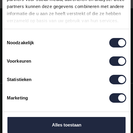
partners kunnen deze gegevens combineren met andere
informatie die u aan ze heeft verstrekt of die ze hebben
Meld je aan voor onze nieuwsbrief!
verzameld op basis van uw gebruik van hun services.
AANMELDEN
Toestemmingsselectie
Noodzakelijk
Mijn account
Snel regelen in je account. Volg je bestelling, betaal facturen of
retourneer een artikel.
Voorkeuren
Vragen?
We helpen je graag. Neem contact op met onze klantenservice.
Statistieken
Informatie
Marketing
Mijn account
Categorieën
Alles toestaan
Contactgegevens