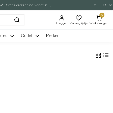
€ - EUR
Gratis verzending vanaf €50,-
0
Inloggen
Verlanglijstje
Winkelwagen
ires
Outlet
Merken