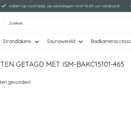
Indien op voorraad, op werkdagen vóór 16:00 uur verstuurd.
Strandlakens
Saunawereld
Badkameraccesso
EN GETAGD MET ISM-BAKC15101-465
ten gevonden!