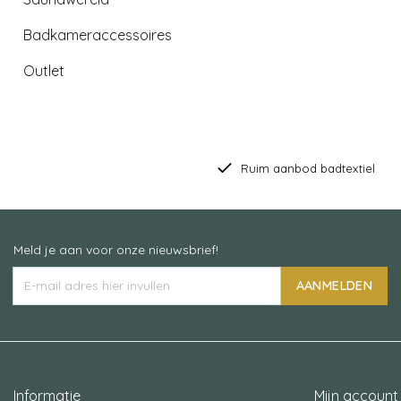
Badkameraccessoires
Outlet
Ruim aanbod badtextiel
Meld je aan voor onze nieuwsbrief!
AANMELDEN
Informatie
Mijn account