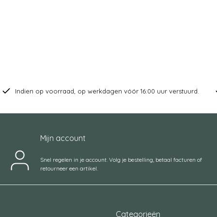
Indien op voorraad, op werkdagen vóór 16:00 uur verstuurd.
Mijn account
Snel regelen in je account. Volg je bestelling, betaal facturen of
retourneer een artikel.
Categorieën