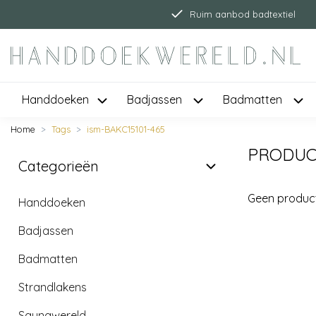
Ruim aanbod badtextiel
Handdoeken
Badjassen
Badmatten
Home
Tags
ism-BAKC15101-465
PRODUCT
Categorieën
Geen produc
Handdoeken
Badjassen
Badmatten
Strandlakens
Saunawereld