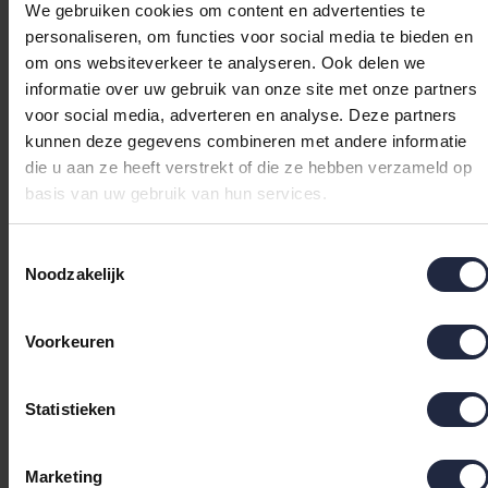
We gebruiken cookies om content en advertenties te
Vossen Badjas Texas
Vossen Badjas Texas
personaliseren, om functies voor social media te bieden en
schwarz S
schwarz M
om ons websiteverkeer te analyseren. Ook delen we
€79,99
€79,99
informatie over uw gebruik van onze site met onze partners
voor social media, adverteren en analyse. Deze partners
kunnen deze gegevens combineren met andere informatie
die u aan ze heeft verstrekt of die ze hebben verzameld op
basis van uw gebruik van hun services.
Toestemmingsselectie
Noodzakelijk
Voorkeuren
Vossen Badjas Texas
Vossen Badjas Texas
Statistieken
schwarz L
schwarz XXL
€79,99
€89,99
Marketing