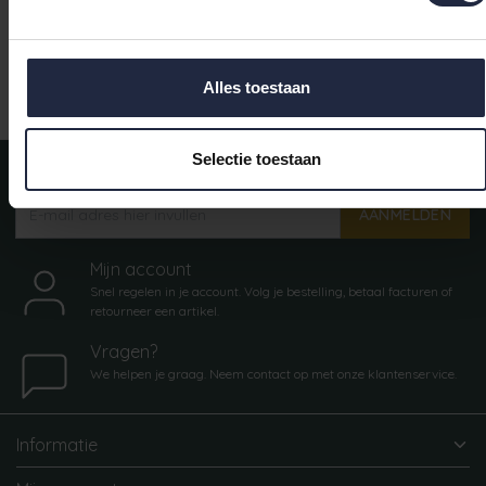
Indien op voorr
Ruim aanbod badtextiel
Alles toestaan
Selectie toestaan
Meld je aan voor onze nieuwsbrief!
AANMELDEN
Mijn account
Snel regelen in je account. Volg je bestelling, betaal facturen of
retourneer een artikel.
Vragen?
We helpen je graag. Neem contact op met onze klantenservice.
Informatie