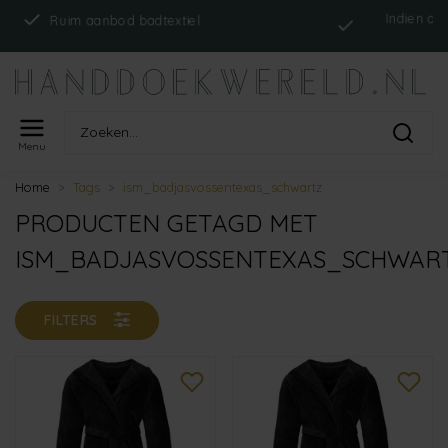
Indien op voorraa
Ruim aanbod badtextiel
Menu
Home
Tags
ism_badjasvossentexas_schwartz
PRODUCTEN GETAGD MET
ISM_BADJASVOSSENTEXAS_SCHWAR
FILTERS