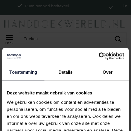
Indien 
Ruim aanbod badtextiel
Menu
Home
Tags
ism_badjasprestigeuni_petrol
PRODUCTEN GETAGD MET
Toestemming
Details
Over
ISM_BADJASPRESTIGEUNI_PETROL
Geen producten gevonden!
Deze website maakt gebruik van cookies
We gebruiken cookies om content en advertenties te
personaliseren, om functies voor social media te bieden
en om ons websiteverkeer te analyseren. Ook delen we
Indien
Ruim aanbod badtextiel
informatie over uw gebruik van onze site met onze
partners voor social media, adverteren en analyse. Deze