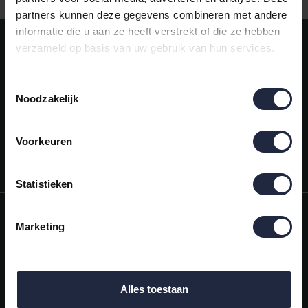
partners kunnen deze gegevens combineren met andere
informatie die u aan ze heeft verstrekt of die ze hebben
Meld je aan voor onze nieuwsbrief!
verzameld op basis van uw gebruik van hun services.
AANMELDEN
Toestemmingsselectie
Noodzakelijk
Mijn account
Snel regelen in je account. Volg je bestelling, betaal facturen of
retourneer een artikel.
Voorkeuren
Vragen?
We helpen je graag. Neem contact op met onze klantenservice.
Statistieken
Informatie
Marketing
Mijn account
Categorieën
Alles toestaan
Contactgegevens