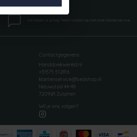
Vragen?
We helpen je graag. Neem contact op met onze klantenservice.
Contactgegevens
Handdoekwereld.nl
+31575 512816
klantenservice@bedshop.nl
Nieuwstad 44-48
7201NR Zutphen
Wil je ons volgen?