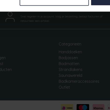
Mijn account
Snel regelen in je account. Volg je bestelling, betaal facturen of
retourneer een artikel.
Categorieën
Handdoeken
ngen
Badjassen
jst
Badmatten
oducten
Strandlakens
Saunawereld
Badkameraccessoires
Outlet