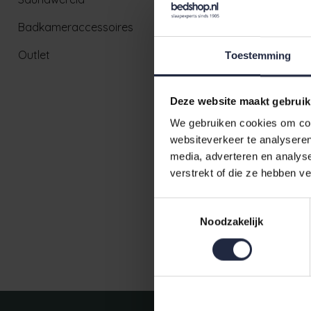
Badkameraccessoires
Outlet
Toestemming
Deze website maakt gebruik
We gebruiken cookies om cont
websiteverkeer te analyseren
Vandyck P
media, adverteren en analys
Blue Medi
verstrekt of die ze hebben v
€159,95
Toestemmingsselectie
Noodzakelijk
Ruim aanbod badtextiel