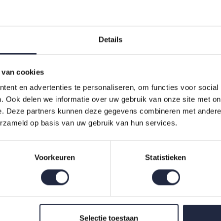
Details
 van cookies
ent en advertenties te personaliseren, om functies voor social
. Ook delen we informatie over uw gebruik van onze site met on
ortland Badjas Vintage
Vandyck Portland Badjas
e. Deze partners kunnen deze gegevens combineren met andere i
um
Blue Small
erzameld op basis van uw gebruik van hun services.
€159,95
Voorkeuren
Statistieken
Indien op voorraad, op werkdagen vóór 16:00 uur verstuurd.
Selectie toestaan