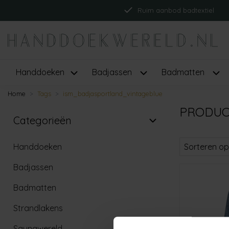
Ruim aanbod badtextiel
Handdoeken
Badjassen
Badmatten
Home
Tags
ism_badjasportland_vintageblue
PRODUC
Categorieën
Handdoeken
Sorteren op
Badjassen
Badmatten
Strandlakens
Saunawereld