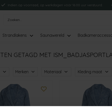
Indien op voorraad, op werkdagen vóór 16:00 uur verstuurd.
Strandlakens
Saunawereld
Badkameraccesso
TEN GETAGD MET ISM_BADJASPORTL
Merken
Materiaal
Kleding maat