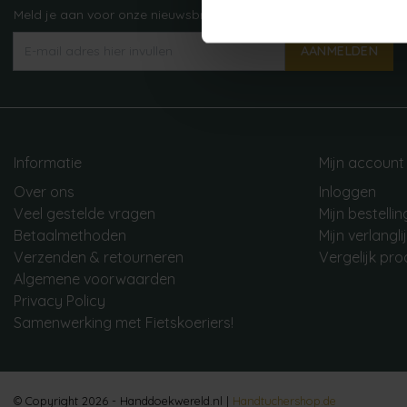
Meld je aan voor onze nieuwsbrief!
AANMELDEN
Informatie
Mijn account
Over ons
Inloggen
Veel gestelde vragen
Mijn bestelli
Betaalmethoden
Mijn verlangli
Verzenden & retourneren
Vergelijk pr
Algemene voorwaarden
Privacy Policy
Samenwerking met Fietskoeriers!
© Copyright 2026 - Handdoekwereld.nl |
Handtuchershop.de