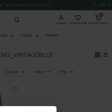
€ - EUR
Gratis verzending vanaf €50,-
0
Inloggen
Verlanglijstje
Winkelwagen
ires
Outlet
Merken
AND_VINTAGEBLUE
Dessin
Kleur
Prijs