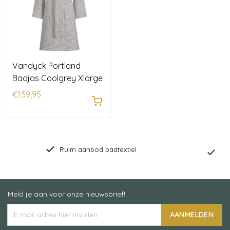
Vandyck Portland
Badjas Coolgrey Xlarge
€159,95
Ind
Ruim aanbod badtextiel
Meld je aan voor onze nieuwsbrief!
AANMELDEN