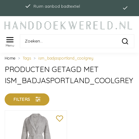
Indi
Ruim aanbod badtextiel
Menu
Home
Tags
ism_badjasportland_coolgrey
PRODUCTEN GETAGD MET
ISM_BADJASPORTLAND_COOLGREY
FILTERS