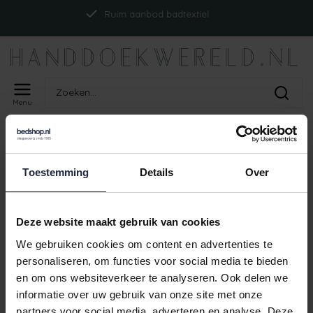
Ruim aanbod badtextiel
Menu
Home
Tags
ism_badjasmiro_earthred
PRODUCTEN GETAGD MET
Toestemming
Details
Over
ISM_BADJASMIRO_EARTHRED
Geen producten gevonden!
Deze website maakt gebruik van cookies
We gebruiken cookies om content en advertenties te
personaliseren, om functies voor social media te bieden
en om ons websiteverkeer te analyseren. Ook delen we
Ruim aanbod badtextiel
informatie over uw gebruik van onze site met onze
partners voor social media, adverteren en analyse. Deze