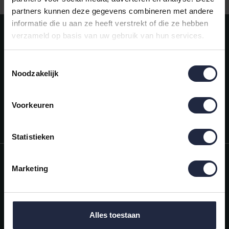
partners kunnen deze gegevens combineren met andere
informatie die u aan ze heeft verstrekt of die ze hebben
Meld je aan voor onze nieuwsbrief!
verzameld op basis van uw gebruik van hun services.
AANMELDEN
Toestemmingsselectie
Noodzakelijk
Mijn account
Snel regelen in je account. Volg je bestelling, betaal facturen of
retourneer een artikel.
Voorkeuren
Vragen?
We helpen je graag. Neem contact op met onze klantenservice.
Statistieken
Informatie
Marketing
Mijn account
Categorieën
Alles toestaan
Contactgegevens