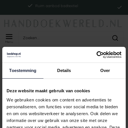
I
Ruim aanbod badtextiel
Menu
Home
Tags
ism_badjasemma_fudge
PRODUCTEN GETAGD MET
Toestemming
Details
Over
ISM_BADJASEMMA_FUDGE
Geen producten gevonden!
Deze website maakt gebruik van cookies
We gebruiken cookies om content en advertenties te
personaliseren, om functies voor social media te bieden
en om ons websiteverkeer te analyseren. Ook delen we
Ruim aanbod badtextiel
informatie over uw gebruik van onze site met onze
partners voor social media, adverteren en analyse. Deze