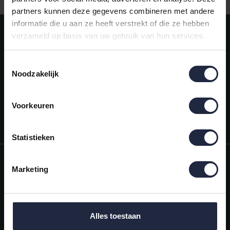
partners kunnen deze gegevens combineren met andere
informatie die u aan ze heeft verstrekt of die ze hebben
Meld je aan voor onze nieuwsbrief!
verzameld op basis van uw gebruik van hun services.
AANMELDEN
Toestemmingsselectie
Noodzakelijk
Mijn account
Snel regelen in je account. Volg je bestelling, betaal facturen of
retourneer een artikel.
Voorkeuren
Vragen?
We helpen je graag. Neem contact op met onze klantenservice.
Statistieken
Informatie
Marketing
Mijn account
Categorieën
Alles toestaan
Contactgegevens