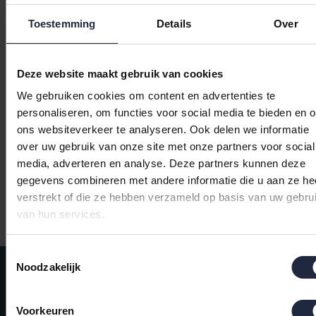
Toestemming
Details
Over
Deze website maakt gebruik van cookies
Vandyck Amalfi Beach
We gebruiken cookies om content en advertenties te
Towel smokegreen
personaliseren, om functies voor social media te bieden en 
90x180
€39,95
ons websiteverkeer te analyseren. Ook delen we informatie
€49,95
over uw gebruik van onze site met onze partners voor social
media, adverteren en analyse. Deze partners kunnen deze
gegevens combineren met andere informatie die u aan ze he
verstrekt of die ze hebben verzameld op basis van uw gebru
Indi
Ruim aanbod badtextiel
van hun services.
Toestemmingsselectie
Meld je aan voor onze nieuwsbrief!
Noodzakelijk
AANMELDEN
Voorkeuren