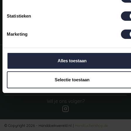
Mijn account
Snel regelen in je account. Volg je bestelling, betaal facturen of
Statistieken
retourneer een artikel.
Vragen?
Marketing
We helpen je graag. Neem contact op met onze klantenservice.
Informatie
Alles toestaan
Mijn account
Categorieën
Selectie toestaan
Contactgegevens
Wil je ons volgen?
© Copyright 2026 - Handdoekwereld.nl |
Handtuchershop.de