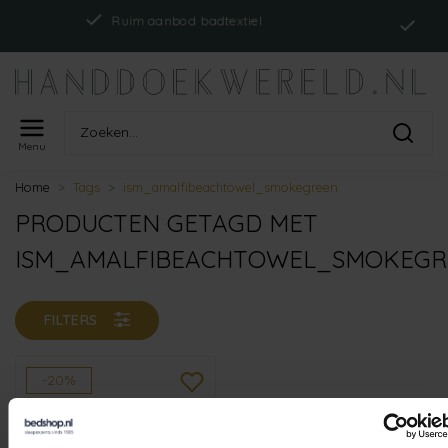
Indi
Ruim aanbod badtextiel
Menu
Home
Tags
ism_amalfibeachtowel_smokegreen
PRODUCTEN GETAGD MET
ISM_AMALFIBEACHTOWEL_SMOKEGR
FILTERS
-20%