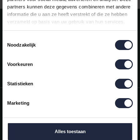
partners kunnen deze gegevens combineren met andere
informatie die u aan ze heeft verstrekt of die ze hebben
Meld je aan voor onze nieuwsbrief!
verzameld op basis van uw gebruik van hun services.
AANMELDEN
Toestemmingsselectie
Noodzakelijk
Mijn account
Snel regelen in je account. Volg je bestelling, betaal facturen of
retourneer een artikel.
Voorkeuren
Vragen?
We helpen je graag. Neem contact op met onze klantenservice.
Statistieken
Informatie
Marketing
Mijn account
Categorieën
Alles toestaan
Contactgegevens