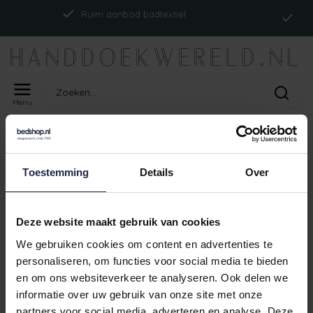
In
Ruim aanbod badtextiel
Menu
Home
Tags
ism_abyssspilebadj_aqua
PRODUCTEN GETAGD MET
Toestemming
Details
Over
ISM_ABYSSSPILEBADJ_AQUA
Geen producten gevonden!
Deze website maakt gebruik van cookies
We gebruiken cookies om content en advertenties te
personaliseren, om functies voor social media te bieden
en om ons websiteverkeer te analyseren. Ook delen we
I
Ruim aanbod badtextiel
informatie over uw gebruik van onze site met onze
partners voor social media, adverteren en analyse. Deze