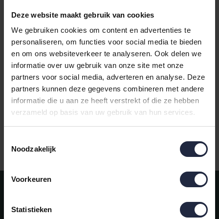
Deze website maakt gebruik van cookies
We gebruiken cookies om content en advertenties te
personaliseren, om functies voor social media te bieden
en om ons websiteverkeer te analyseren. Ook delen we
Abyss & Habidecor
informatie over uw gebruik van onze site met onze
Super Pile Douchelaken
partners voor social media, adverteren en analyse. Deze
70x140 997 volcan
partners kunnen deze gegevens combineren met andere
€85,00
informatie die u aan ze heeft verstrekt of die ze hebben
verzameld op basis van uw gebruik van hun services.
Toestemmingsselectie
Gratis verzending vanaf €50,-
Noodzakelijk
Voorkeuren
Meld je aan voor onze nieuwsbrief!
AANMELDEN
Statistieken