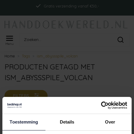
Gratis verzending vanaf €50,-
Menu
Home
Tags
ism_abyssspile_volcan
PRODUCTEN GETAGD MET
ISM_ABYSSSPILE_VOLCAN
FILTERS
Toestemming
Details
Over