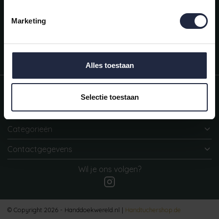
Mijn account
Snel regelen in je account. Volg je bestelling, betaal facturen of
Marketing
retourneer een artikel.
Vragen?
We helpen je graag. Neem contact op met onze klantenservice.
Alles toestaan
Informatie
Selectie toestaan
Mijn account
Categorieën
Contactgegevens
Wil je ons volgen?
© Copyright 2026 - Handdoekwereld.nl |
Handtuchershop.de