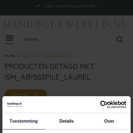
Gratis verzending vanaf €50,-
Menu
Home
Tags
ism_abyssspile_laurel
PRODUCTEN GETAGD MET
ISM_ABYSSSPILE_LAUREL
FILTERS
Toestemming
Details
Over