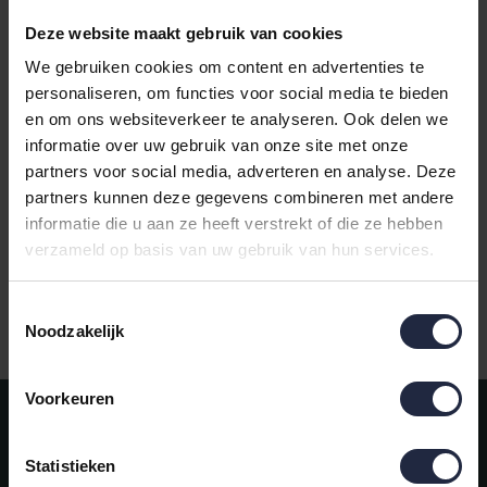
Deze website maakt gebruik van cookies
We gebruiken cookies om content en advertenties te
personaliseren, om functies voor social media te bieden
en om ons websiteverkeer te analyseren. Ook delen we
Abyss & Habidecor
Abyss & Habidecor
informatie over uw gebruik van onze site met onze
Super Pile Badlaken
Super Pile Douchelaken
partners voor social media, adverteren en analyse. Deze
100x150 277 laurel
70x140 277 laurel
partners kunnen deze gegevens combineren met andere
€127,50
€85,00
informatie die u aan ze heeft verstrekt of die ze hebben
verzameld op basis van uw gebruik van hun services.
Toestemmingsselectie
Gratis verzending vanaf €50,-
Noodzakelijk
Voorkeuren
Meld je aan voor onze nieuwsbrief!
AANMELDEN
Statistieken