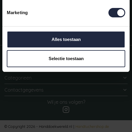
Mijn account
Snel regelen in je account. Volg je bestelling, betaal facturen of
Marketing
retourneer een artikel.
Vragen?
We helpen je graag. Neem contact op met onze klantenservice.
Alles toestaan
Informatie
Selectie toestaan
Mijn account
Categorieën
Contactgegevens
Wil je ons volgen?
© Copyright 2026 - Handdoekwereld.nl |
Handtuchershop.de