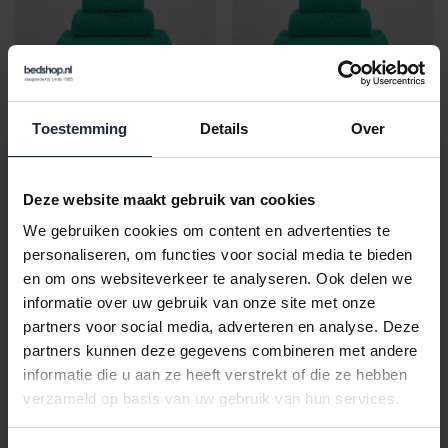
Abyss & Habidecor
Abyss & Habidecor
Toestemming
Details
Over
Super Pile Douchelaken
Super Pile 17 X 22 302
70x140 302 lagoon
lagoon
€85,00
€16,50
Deze website maakt gebruik van cookies
We gebruiken cookies om content en advertenties te
personaliseren, om functies voor social media te bieden
en om ons websiteverkeer te analyseren. Ook delen we
informatie over uw gebruik van onze site met onze
partners voor social media, adverteren en analyse. Deze
partners kunnen deze gegevens combineren met andere
informatie die u aan ze heeft verstrekt of die ze hebben
verzameld op basis van uw gebruik van hun services.