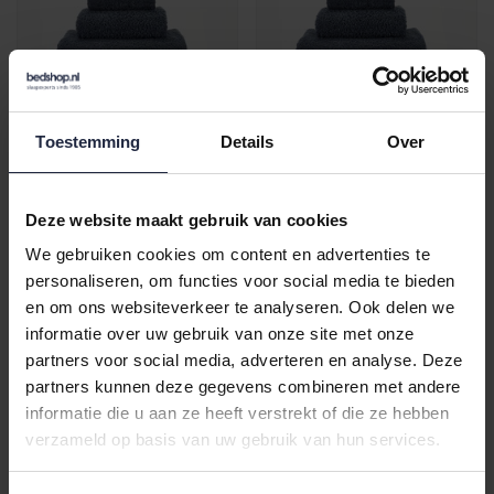
Abyss & Habidecor
Abyss & Habidecor
Toestemming
Details
Over
Super Pile Douchelaken
Super Pile 17 X 22 307
70x140 307 denim
denim
€85,00
€16,50
Deze website maakt gebruik van cookies
We gebruiken cookies om content en advertenties te
personaliseren, om functies voor social media te bieden
en om ons websiteverkeer te analyseren. Ook delen we
informatie over uw gebruik van onze site met onze
partners voor social media, adverteren en analyse. Deze
partners kunnen deze gegevens combineren met andere
informatie die u aan ze heeft verstrekt of die ze hebben
verzameld op basis van uw gebruik van hun services.