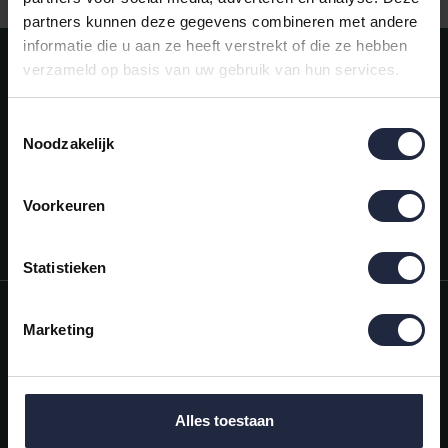
partners kunnen deze gegevens combineren met andere
informatie die u aan ze heeft verstrekt of die ze hebben
Meld je aan voor onze nieuwsbrief!
verzameld op basis van uw gebruik van hun services.
AANMELDEN
Toestemmingsselectie
Noodzakelijk
Mijn account
Snel regelen in je account. Volg je bestelling, betaal facturen of
retourneer een artikel.
Voorkeuren
Vragen?
We helpen je graag. Neem contact op met onze klantenservice.
Statistieken
Informatie
Marketing
Mijn account
Categorieën
Alles toestaan
Contactgegevens