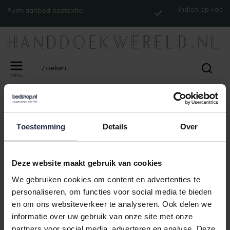
Indien op voorraad
uim aanbod badtextiel
Menu
Home
Tags
ism_abyssreversibletp_opal
PRODUCTEN GETAGD MET
Toestemming
Details
Over
ISM_ABYSSREVERSIBLETP_OPAL
Geen producten gevonden!
Deze website maakt gebruik van cookies
We gebruiken cookies om content en advertenties te
personaliseren, om functies voor social media te bieden
en om ons websiteverkeer te analyseren. Ook delen we
Indien op voorraa
Ruim aanbod badtextiel
informatie over uw gebruik van onze site met onze
partners voor social media, adverteren en analyse. Deze