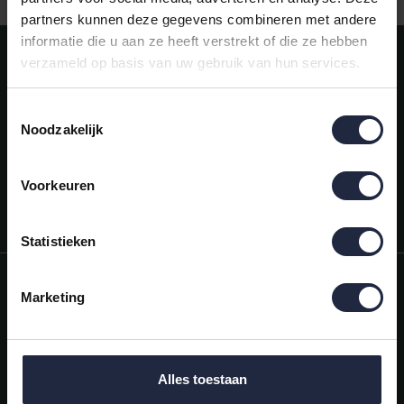
partners kunnen deze gegevens combineren met andere
informatie die u aan ze heeft verstrekt of die ze hebben
Meld je aan voor onze nieuwsbrief!
verzameld op basis van uw gebruik van hun services.
AANMELDEN
Toestemmingsselectie
Noodzakelijk
Mijn account
Snel regelen in je account. Volg je bestelling, betaal facturen of
retourneer een artikel.
Voorkeuren
Vragen?
We helpen je graag. Neem contact op met onze klantenservice.
Statistieken
Informatie
Marketing
Mijn account
Categorieën
Alles toestaan
Contactgegevens