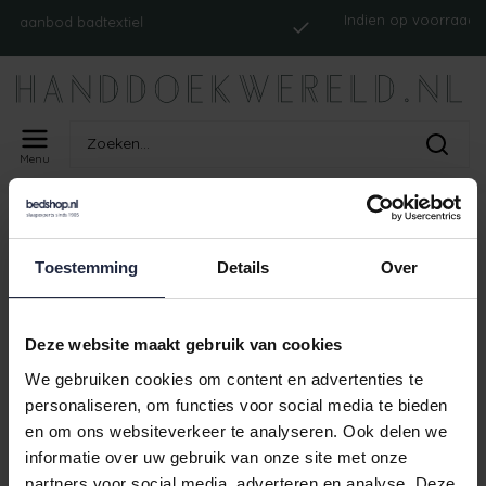
Indien op voorraad, op 
anbod badtextiel
vers
Menu
Home
Tags
ism_abyssreversibletp_linen
PRODUCTEN GETAGD MET
Toestemming
Details
Over
ISM_ABYSSREVERSIBLETP_LINEN
Geen producten gevonden!
Deze website maakt gebruik van cookies
We gebruiken cookies om content en advertenties te
personaliseren, om functies voor social media te bieden
en om ons websiteverkeer te analyseren. Ook delen we
Indien op voorraad, o
 aanbod badtextiel
informatie over uw gebruik van onze site met onze
ver
partners voor social media, adverteren en analyse. Deze