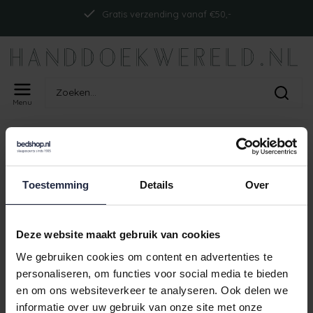
Gratis verzending vanaf €50,-
Menu
Home
Tags
ism_abyssreversibletp_happy pink
PRODUCTEN GETAGD MET
ISM_ABYSSREVERSIBLETP_HAPPY
Toestemming
Details
Over
PINK
Deze website maakt gebruik van cookies
Geen producten gevonden!
We gebruiken cookies om content en advertenties te
personaliseren, om functies voor social media te bieden
en om ons websiteverkeer te analyseren. Ook delen we
informatie over uw gebruik van onze site met onze