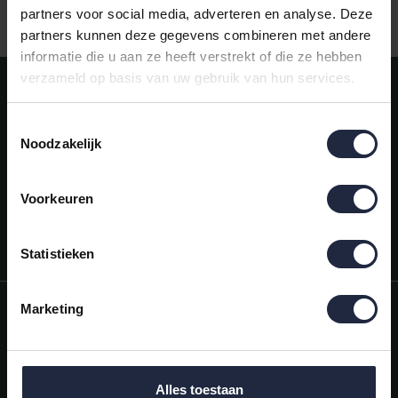
Gratis verzending vanaf €50,-
partners voor social media, adverteren en analyse. Deze
partners kunnen deze gegevens combineren met andere
informatie die u aan ze heeft verstrekt of die ze hebben
verzameld op basis van uw gebruik van hun services.
Meld je aan voor onze nieuwsbrief!
AANMELDEN
Toestemmingsselectie
Noodzakelijk
Mijn account
Snel regelen in je account. Volg je bestelling, betaal facturen of
retourneer een artikel.
Voorkeuren
Vragen?
We helpen je graag. Neem contact op met onze klantenservice.
Statistieken
Informatie
Marketing
Mijn account
Categorieën
Alles toestaan