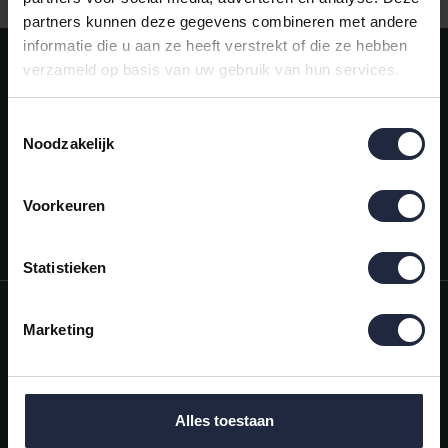
partners kunnen deze gegevens combineren met andere
informatie die u aan ze heeft verstrekt of die ze hebben
Meld je aan voor onze nieuwsbrief!
verzameld op basis van uw gebruik van hun services.
AANMELDEN
Toestemmingsselectie
Noodzakelijk
Mijn account
Snel regelen in je account. Volg je bestelling, betaal facturen of
retourneer een artikel.
Voorkeuren
Vragen?
We helpen je graag. Neem contact op met onze klantenservice.
Statistieken
Informatie
Marketing
Mijn account
Categorieën
Alles toestaan
Contactgegevens