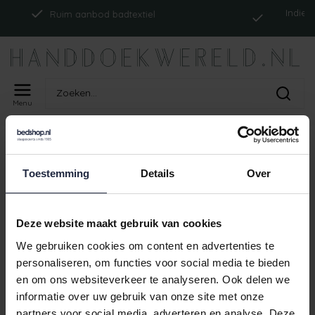
Indien op 
Ruim aanbod badtextiel
Menu
Home
Tags
ism_abyssreversibletp_cloud
PRODUCTEN GETAGD MET
Toestemming
Details
Over
ISM_ABYSSREVERSIBLETP_CLOUD
Geen producten gevonden!
Deze website maakt gebruik van cookies
We gebruiken cookies om content en advertenties te
personaliseren, om functies voor social media te bieden
en om ons websiteverkeer te analyseren. Ook delen we
Indien 
Ruim aanbod badtextiel
informatie over uw gebruik van onze site met onze
partners voor social media, adverteren en analyse. Deze