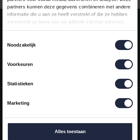
partners kunnen deze gegevens combineren met andere
informatie die u aan ze heeft verstrekt of die ze hebben
Meld je aan voor onze nieuwsbrief!
verzameld op basis van uw gebruik van hun services.
AANMELDEN
Toestemmingsselectie
Noodzakelijk
Mijn account
Snel regelen in je account. Volg je bestelling, betaal facturen of
retourneer een artikel.
Voorkeuren
Vragen?
We helpen je graag. Neem contact op met onze klantenservice.
Statistieken
Informatie
Marketing
Mijn account
Categorieën
Alles toestaan
Contactgegevens