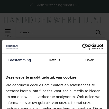
Gratis verzending vanaf €50,-
Menu
Home
Tags
ism_abyssreversiblect_sedona
PRODUCTEN GETAGD MET
Toestemming
Details
Over
ISM_ABYSSREVERSIBLECT_SEDONA
Geen producten gevonden!
Deze website maakt gebruik van cookies
We gebruiken cookies om content en advertenties te
personaliseren, om functies voor social media te bieden
en om ons websiteverkeer te analyseren. Ook delen we
Gratis verzending vanaf €50,-
informatie over uw gebruik van onze site met onze
partners voor social media, adverteren en analyse. Deze