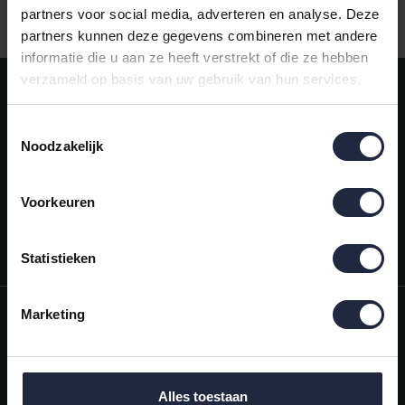
Gratis verzending vanaf €50,-
partners voor social media, adverteren en analyse. Deze
partners kunnen deze gegevens combineren met andere
informatie die u aan ze heeft verstrekt of die ze hebben
verzameld op basis van uw gebruik van hun services.
Meld je aan voor onze nieuwsbrief!
AANMELDEN
Toestemmingsselectie
Noodzakelijk
Mijn account
Snel regelen in je account. Volg je bestelling, betaal facturen of
retourneer een artikel.
Voorkeuren
Vragen?
We helpen je graag. Neem contact op met onze klantenservice.
Statistieken
Informatie
Marketing
Mijn account
Categorieën
Alles toestaan