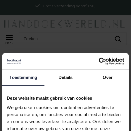
Gratis verzending vanaf €50,-
Menu
Home
Tags
ism_abyssreversiblect_powder blue
PRODUCTEN GETAGD MET
ISM_ABYSSREVERSIBLECT_POWDER
Toestemming
Details
Over
BLUE
Deze website maakt gebruik van cookies
Geen producten gevonden!
We gebruiken cookies om content en advertenties te
personaliseren, om functies voor social media te bieden
en om ons websiteverkeer te analyseren. Ook delen we
informatie over uw gebruik van onze site met onze