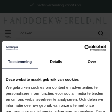
Gratis verzending vanaf €50,-
Menu
Home
Tags
ism_abyssreversiblect_nude
PRODUCTEN GETAGD MET
Toestemming
Details
Over
ISM_ABYSSREVERSIBLECT_NUDE
Geen producten gevonden!
Deze website maakt gebruik van cookies
We gebruiken cookies om content en advertenties te
personaliseren, om functies voor social media te bieden
en om ons websiteverkeer te analyseren. Ook delen we
Gratis verzending vanaf €50,-
informatie over uw gebruik van onze site met onze
partners voor social media, adverteren en analyse. Deze