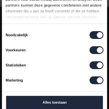
partners kunnen deze gegevens combineren met andere
informatie die u aan ze heeft verstrekt of die ze hebben
Meld je aan voor onze nieuwsbrief!
verzameld op basis van uw gebruik van hun services.
AANMELDEN
Toestemmingsselectie
Noodzakelijk
Mijn account
Snel regelen in je account. Volg je bestelling, betaal facturen of
retourneer een artikel.
Voorkeuren
Vragen?
We helpen je graag. Neem contact op met onze klantenservice.
Statistieken
Informatie
Marketing
Mijn account
Categorieën
Alles toestaan
Contactgegevens